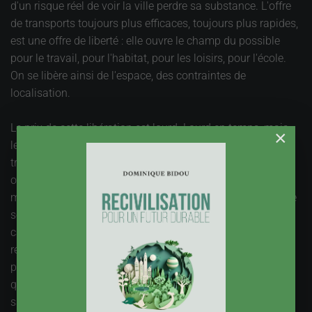
d'un risque réel de voir la ville perdre sa substance. L'offre
de transports toujours plus efficaces, toujours plus rapides,
est une offre de liberté : elle ouvre le champ du possible
pour le travail, pour l'habitat, pour les loisirs, pour l'école.
On se libère ainsi de l'espace, des contraintes de
localisation.
Le prix de cette libération est lourd. Lourd en temps, mais
×
les études nous disent que le temps acceptable pour les
transports reste contenu sous un plafond. Aller plus vite
ouvre la possibilité d'aller plus loin en y consacrant le
même temps. Lourd en espaces, car l'éclatement de la ville
se traduit en routes et équipements de transports de fortes
capacités, et des modes d'habitat plus dispersés. Lourd en
relations humaines, car il permet ou accentue les
phénomènes de ségrégation, et l'isolement des personnes
qui ne disposent pas des moyens de la mobilité. Lourd en
santé, avec les accidents et les pollutions provoquées par