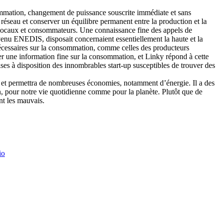
mmation, changement de puissance souscrite immédiate et sans
le réseau et conserver un équilibre permanent entre la production et la
s locaux et consommateurs. Une connaissance fine des appels de
evenu ENEDIS, disposait concernaient essentiellement la haute et la
 nécessaires sur la consommation, comme celles des producteurs
rcher une information fine sur la consommation, et Linky répond à cette
 mises à disposition des innombrables start-up susceptibles de trouver des
on, et permettra de nombreuses économies, notamment d’énergie. Il a des
ion, pour notre vie quotidienne comme pour la planète. Plutôt que de
ant les mauvais.
io