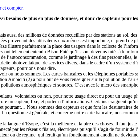
 et compter
.
si besoins de plus en plus de données, et donc de capteurs pour les
 mais aussi des millions de données recueillies par des stations au sol, 
ées provenant des utilisateurs eux-mêmes est importante, et prend de p
ze illustre parfaitement la place des usagers dans la collecte de l’informa
es ont tellement entendu Bison Futé qu’ils sont devenus futés à leur tour
 de l’autoconsommation, comme le jardinage à des fins personnelles, l
ricité photovoltaïque, de services divers, dans le cadre d’un système d’
capteurs, pourrions-nous dire.
voir où nous sommes. Les cartes bancaires et les téléphones portables so
tion Ambiciti (2) a pour but de vous renseigner sur la pollution de l’air e
x pollutions atmosphériques et sonores. C’est avec le micro des smartpho
ulants, volontaires ou non, pour notre usage direct ou pour un usage plu
un capteur, fixe, et porteur d’informations. Certains craignent qu’un ma
et pourtant… Nous sommes des capteurs et que font les destinataires des 
? La question est générale, et concerne notre carte bancaire, nos comman
langue d’Esope, c’est la meilleure et la pire des choses. Il faut juste
ecté par les réseaux filaires, électriques puisqu’il s’agit de fournir de l
ateur ou de régime, qui ferait qu’un fonctionnement anodin ne devienne 