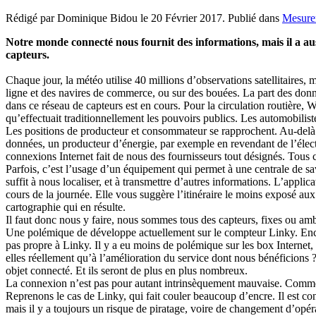
Rédigé par Dominique Bidou le
20 Février 2017
. Publié dans
Mesurer
Notre monde connecté nous fournit des informations, mais il a aus
capteurs.
Chaque jour, la météo utilise 40 millions d’observations satellitaires,
ligne et des navires de commerce, ou sur des bouées. La part des donn
dans ce réseau de capteurs est en cours. Pour la circulation routière, Wa
qu’effectuait traditionnellement les pouvoirs publics. Les automobilist
Les positions de producteur et consommateur se rapprochent. Au-delà
données, un producteur d’énergie, par exemple en revendant de l’élect
connexions Internet fait de nous des fournisseurs tout désignés. Tous 
Parfois, c’est l’usage d’un équipement qui permet à une centrale de sa
suffit à nous localiser, et à transmettre d’autres informations. L’applica
cours de la journée. Elle vous suggère l’itinéraire le moins exposé au
cartographie qui en résulte.
Il faut donc nous y faire, nous sommes tous des capteurs, fixes ou amb
Une polémique de développe actuellement sur le compteur Linky. Encore 
pas propre à Linky. Il y a eu moins de polémique sur les box Internet, 
elles réellement qu’à l’amélioration du service dont nous bénéficions 
objet connecté. Et ils seront de plus en plus nombreux.
La connexion n’est pas pour autant intrinsèquement mauvaise. Comme la 
Reprenons le cas de Linky, qui fait couler beaucoup d’encre. Il est conn
mais il y a toujours un risque de piratage, voire de changement d’opér