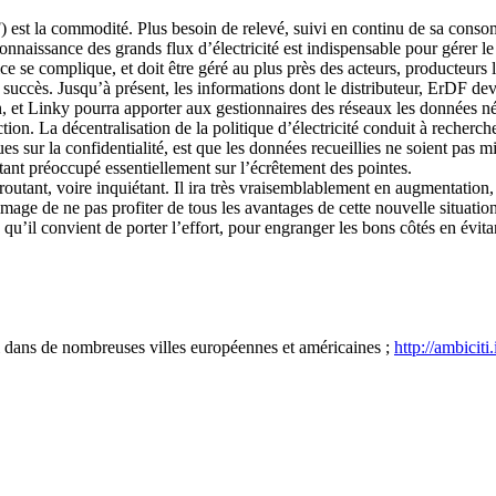
st la commodité. Plus besoin de relevé, suivi en continu de sa conso
 La connaissance des grands flux d’électricité est indispensable pour gérer 
e se complique, et doit être géré au plus près des acteurs, producteur
du succès. Jusqu’à présent, les informations dont le distributeur, ErDF d
ion, et Linky pourra apporter aux gestionnaires des réseaux les données
duction. La décentralisation de la politique d’électricité conduit à reche
ques sur la confidentialité, est que les données recueillies ne soient pas
ant préoccupé essentiellement sur l’écrêtement des pointes.
éroutant, voire inquiétant. Il ira très vraisemblablement en augmentati
dommage de ne pas profiter de tous les avantages de cette nouvelle situat
es qu’il convient de porter l’effort, pour engranger les bons côtés en évit
hui dans de nombreuses villes européennes et américaines ;
http://ambiciti.