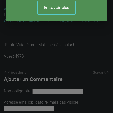
1 - On se reportera opportunément à l'ouvrage qu'il a dirigé :
En savoir plus
Il y aura l'âge des choses légères
, O2 France et Victoires-
Editions, 2003
Chronique publiée le 7 février 2006, revue le 2 avril 2012
Photo Vidar Nordli Mathisen / Unsplash
Vues : 4973
Précédent
Suivant
Ajouter un Commentaire
Nom
obligatoire
Adresse email
obligatoire, mais pas visible