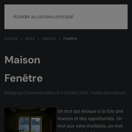
Accéder au contenu principal
Accueil
Mots
Maison
Fenêtre
Maison
Fenêtre
Rédigé par Dominique Bidou le
9 Octobre 2009
. Publié dans
Maison
.
Un mot qui évoque à la fois une
maison et des opportunités. Un
mot aux sens multiples, un mot