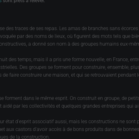
rs
sont prêts à relever.
 laisse des traces de ses repas. Les amas de branches sans écorc
voquée par des noms de lieux, où figurent des mots tels que biè
constructives, a donné son nom à des groupes humains eux-mêm
it des temps, mais il a pris une forme nouvelle, en France, entr
trielles. Des groupes se forment pour construire, ensemble, plu
de faire construire une maison, et qui se retrouvaient pendant le
 se forment dans le même esprit. On construit en groupe, de peti
idé par les collectivités et quelques grandes entreprises qui aid
eur état d'esprit associatif aussi, mais les constructions ne sont
t aux castors d'avoir accès à de bons produits dans de bonnes con
ques de la construction.