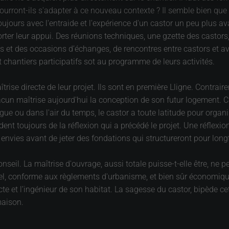
rront-ils s'adapter à ce nouveau contexte ? Il semble bien que o
oujours avec l'entraide et l'expérience d'un castor un peu plus a
er leur appui. Des réunions techniques, une gzette des castors, e
ns et des occasions d’échanges, de rencontres entre castors et a
et chantiers participatifs sot au programme de leurs activités.
rise directe de leur projet. Ils sont en première Lligne. Contraire
cun maîtrise aujourd'hui la conception de son futur logement. C'
logue ou dans l'air du temps, le castor a toute latitude pour orga
ent toujours de la réflexion qui a précédé le projet. Une réflex
s envies avant de jeter des fondations qui structureront pour lo
seil. La maîtrise d'ouvrage, aussi totale puisse-t-elle être, ne 
nel, conforme aux règlements d'urbanisme, et bien sûr économiqu
te et l’ingénieur de son habitat. La sagesse du castor, bipède ce
maison.