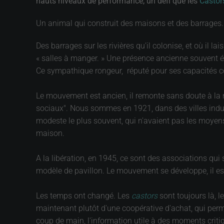
hauts niveaux de performance, un défi que les
Casto
Un animal qui construit des maisons et des barrages.
Des barrages sur les rivières qu'il colonise, et où il
« salles à manger. » Une présence ancienne souvent é
Ce sympathique rongeur, réputé pour ses capacités 
Le mouvement est ancien, il remonte sans doute à la nu
sociaux". Nous sommes en 1921, dans des villes indus
modeste le plus souvent, qui n'avaient pas les moyens 
maison.
A la libération, en 1945, ce sont des associations qui
modèle de pavillon. Le mouvement se développe, il est a
Les temps ont changé. Les
castors
sont toujours là, l
maintenant plutôt d'une coopérative d'achat, qui perme
coup de main, l'information utile à des moments criti