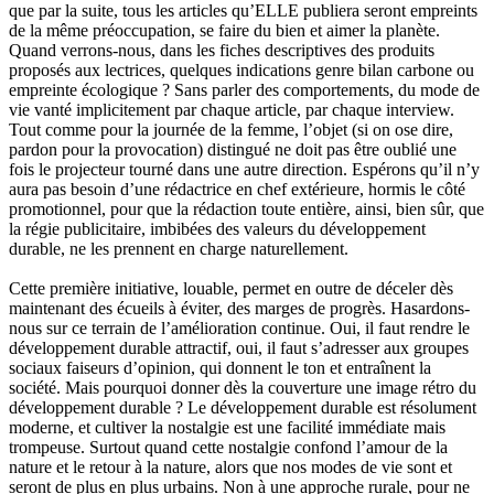
que par la suite, tous les articles qu’ELLE publiera seront empreints
de la même préoccupation, se faire du bien et aimer la planète.
Quand verrons-nous, dans les fiches descriptives des produits
proposés aux lectrices, quelques indications genre bilan carbone ou
empreinte écologique ? Sans parler des comportements, du mode de
vie vanté implicitement par chaque article, par chaque interview.
Tout comme pour la journée de la femme, l’objet (si on ose dire,
pardon pour la provocation) distingué ne doit pas être oublié une
fois le projecteur tourné dans une autre direction. Espérons qu’il n’y
aura pas besoin d’une rédactrice en chef extérieure, hormis le côté
promotionnel, pour que la rédaction toute entière, ainsi, bien sûr, que
la régie publicitaire, imbibées des valeurs du développement
durable, ne les prennent en charge naturellement.
Cette première initiative, louable, permet en outre de déceler dès
maintenant des écueils à éviter, des marges de progrès. Hasardons-
nous sur ce terrain de l’amélioration continue. Oui, il faut rendre le
développement durable attractif, oui, il faut s’adresser aux groupes
sociaux faiseurs d’opinion, qui donnent le ton et entraînent la
société. Mais pourquoi donner dès la couverture une image rétro du
développement durable ? Le développement durable est résolument
moderne, et cultiver la nostalgie est une facilité immédiate mais
trompeuse. Surtout quand cette nostalgie confond l’amour de la
nature et le retour à la nature, alors que nos modes de vie sont et
seront de plus en plus urbains. Non à une approche rurale, pour ne