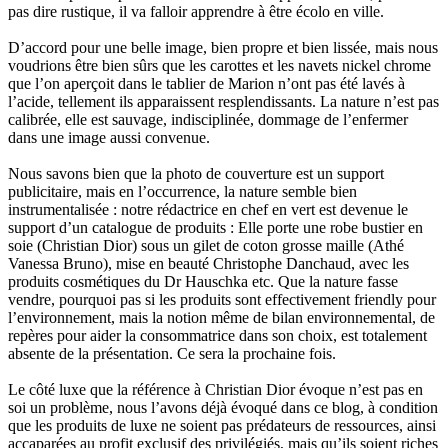
pas dire rustique, il va falloir apprendre à être écolo en ville.
D’accord pour une belle image, bien propre et bien lissée, mais nous
voudrions être bien sûrs que les carottes et les navets nickel chrome
que l’on aperçoit dans le tablier de Marion n’ont pas été lavés à
l’acide, tellement ils apparaissent resplendissants. La nature n’est pas
calibrée, elle est sauvage, indisciplinée, dommage de l’enfermer
dans une image aussi convenue.
Nous savons bien que la photo de couverture est un support
publicitaire, mais en l’occurrence, la nature semble bien
instrumentalisée : notre rédactrice en chef en vert est devenue le
support d’un catalogue de produits : Elle porte une robe bustier en
soie (Christian Dior) sous un gilet de coton grosse maille (Athé
Vanessa Bruno), mise en beauté Christophe Danchaud, avec les
produits cosmétiques du Dr Hauschka etc. Que la nature fasse
vendre, pourquoi pas si les produits sont effectivement friendly pour
l’environnement, mais la notion même de bilan environnemental, de
repères pour aider la consommatrice dans son choix, est totalement
absente de la présentation. Ce sera la prochaine fois.
Le côté luxe que la référence à Christian Dior évoque n’est pas en
soi un problème, nous l’avons déjà évoqué dans ce blog, à condition
que les produits de luxe ne soient pas prédateurs de ressources, ainsi
accaparées au profit exclusif des privilégiés, mais qu’ils soient riches