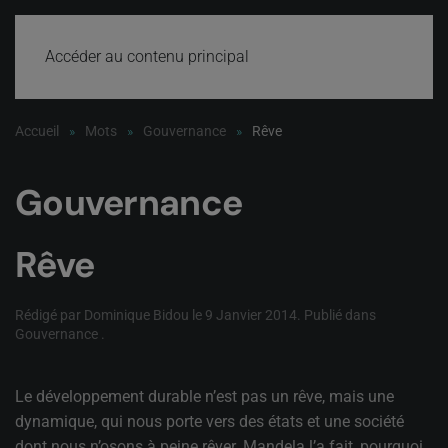
Accéder au contenu principal
Accueil
Mots
Gouvernance
Rêve
Gouvernance
Rêve
Rédigé par Dominique Bidou le
9 Janvier 2014
. Publié dans
Gouvernance
.
Le développement durable n’est pas un rêve, mais une
dynamique, qui nous porte vers des états et une société
dont nous n’osons à peine rêver. Mandela l’a fait, pourquoi