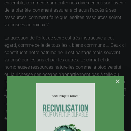
ensemble, comment surmonter nos divergences sur l’avenir
de la planète, comment assurer à chacun l’accès à ses
ressources, comment faire que lesdites ressources soient
valorisées au mieux ?
La question de l’effet de serre est très instructive à cet
égard, comme celle de tous les « biens communs ». Ceux-ci
constituent notre patrimoine, il est partagé mais souvent
valorisé par les uns et par les autres. Le climat et de
nombreuses ressources naturelles comme la biodiversité
ou la richesse des océans n’appartiennent pas à telle ou
×
telle puissance, politique ou économique, mais le régime de
la concurrence règne. Nous sommes loin du rêve, et chacun
tente d’accroître sa part du gâteau, sa part du marché pour
reprendre la terminologie officielle. Les gisements de
ressources sont convoités et appropriés, même le vivant
entre dans la sphère marchande, protégé par des brevets.