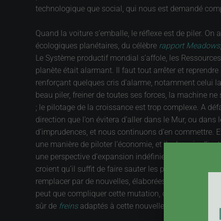
technologique que social, qui nous est demandé compor
Quand la voiture s’emballe, le réflexe est de piler. On
écologiques planétaires, du célèbre
rapport Meadows
Le Système productif mondial s’affole, les Ressources s
planète était alarmant. Il faut tout arrêter et repren
renforçant quelques cris d’alarme, notamment celui l
beau piler, freiner de toutes ses forces, la machine ne
; le pilotage de la croissance est trop complexe. A défa
direction que l’on évitera d’aller dans le Mur, ou dan
d’imprudences, et nous continuons d’en commettre. Et i
une manière de piloter l’économie, et il a besoin d’in
une perspective d’expansion indéfinie, et il faut les r
croient qu’il suffit de faire sauter les protections pou
remplacer par de nouvelles, élaborées dans la perspect
peut que compliquer cette mutation, dont on sait bien 
sûr de
freins
adaptés à cette nouvelle forme de déve