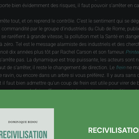
te bien évidemment des risques, il faut pouvoir s’arrêter en cas
 arrête tout, et on reprend le contrôle. C’est le sentiment qui se
, commandité par le groupe d’industriels du Club de Rome, publié
e raréfient à grande vitesse, la pollution met la Santé en danger
dre à zéro. Tel est le message alarmiste des industriels et des c
ancé dix années plus tôt par Rachel Carson et son fameux
Printe
 s’arrête pas. La dynamique est trop puissante, les acteurs sont n
ut de s’arrêter, il reste le changement de direction. Le
frein
ne mar
s le ravin, ou encore dans un arbre si vous préférez. Il y aura s
l faut bien admettre qu’un coup de frein est utile pour virer de 
struments pour le faire efficacement. Les instruments traditionnel
enouveler. Ce changement d’attitude est douloureux pour certains, 
r y parvenir. Il est vrai que de nombreuses régulations sont obsolè
ive d’un monde fini, au sens où il n’est pas infini. Tout retard d
qu’elle sera longue et controversée. Autant la commencer tout de 
RECIVILISATI
loppement.