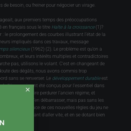
 de besoin, ou freiner pour négocier un virage.
 dégageait, aux premiers temps des préoccupations
 en français sous le titre
Halte à la croissance
(1)?
 : le prolongement des courbes illustrant l’état de la
hercheurs impliqués dans ces travaux, message
mps silencieux
(1962) (2). Le problème est qu’on a
ombreux, et leurs intérêts multiples et contradictoires
che pas, utilisons le volant. C’est en changeant de
ans doute des dégâts, nous avons commis trop
bord sans se renverser. Le
développement durable
est
s de l’économie ont été conçus pour l’essentiel dans
×
qui tentent de faire perdurer l’ancien régime, et
tes, et qu’il faut s’en débarrasser, mais pas sans les
ans la mise en place de ces nouvelles règles du jeu ne
suite, en essayant d’aller vite, et en se dotant bien
ON