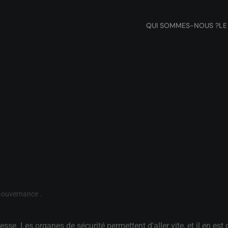
QUI SOMMES-NOUS ?
LE
ouvernance
.
esse. Les organes de sécurité permettent d'aller vite, et il en es