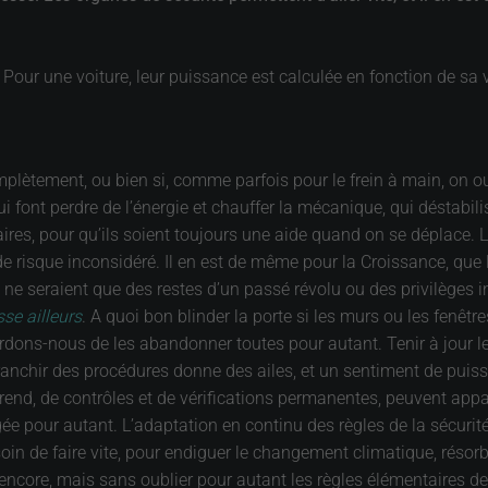
. Pour une voiture, leur puissance est calculée en fonction de sa v
omplètement, ou bien si, comme parfois pour le frein à main, on ou
font perdre de l’énergie et chauffer la mécanique, qui déstabilisen
ssaires, pour qu’ils soient toujours une aide quand on se déplace. L
 risque inconsidéré. Il en est de même pour la Croissance, que l’o
ne seraient que des restes d’un passé révolu ou des privilèges in
se ailleurs
. A quoi bon blinder la porte si les murs ou les fenêtr
rdons-nous de les abandonner toutes pour autant. Tenir à jour le 
ffranchir des procédures donne des ailes, et un sentiment de puis
rend, de contrôles et de vérifications permanentes, peuvent appar
ée pour autant. L’adaptation en continu des règles de la sécurité
n de faire vite, pour endiguer le changement climatique, résorber
 encore, mais sans oublier pour autant les règles élémentaires de 