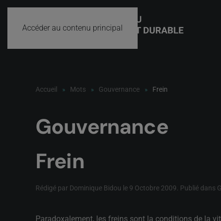
Accéder au contenu principal
Accueil
Mots
Gouvernance
Frein
Gouvernance
Frein
Rédigé par Dominique Bidou le
9 Octobre 2009
. Publié dans
G
Paradoxalement, les freins sont la conditions de la vit