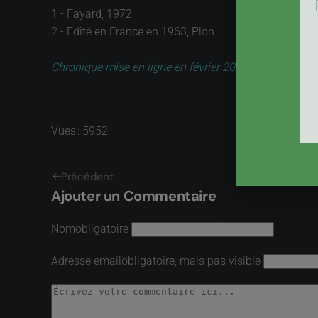
1 - Fayard, 1972
2 - Edité en France en 1963, Plon
Chronique mise en ligne en février 2008
Vues : 5952
Précédent
Ajouter un Commentaire
Nom
obligatoire
Adresse email
obligatoire, mais pas visible