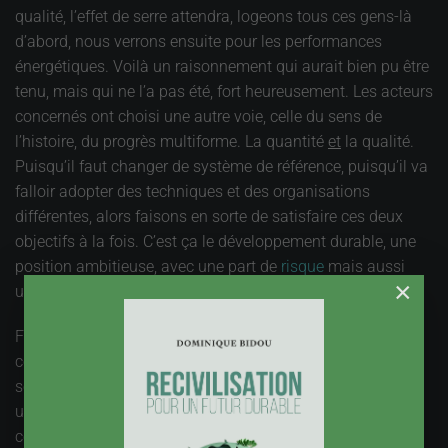
qualité, l’effet de serre attendra, logeons tous ces gens-là
d’abord, nous verrons ensuite pour les performances
énergétiques. Voilà un raisonnement qui aurait bien pu être
tenu, mais qui ne l’a pas été, fort heureusement. Les acteurs
concernés ont choisi une autre voie, celle du sens de
l’histoire, du progrès multiforme. La quantité
et
la qualité.
Puisqu’il faut changer de système de référence, puisqu’il va
falloir adopter des techniques et des organisations
différentes, alors faisons en sorte de satisfaire ces deux
objectifs à la fois. C’est ça le développement durable, une
position ambitieuse, avec une part de
risque
mais aussi
×
une volonté collective d’un ensemble de professions.
Face à ce constat pour le bâtiment, on ne peut qu’être
consterné par le spectacle donné par l'
agriculture
. Un
secteur qui connait manifestement une crise profonde, et
un avenir incertain avec l’évolution de la politique
agricole
commune, et des échanges internationaux de plus en plus