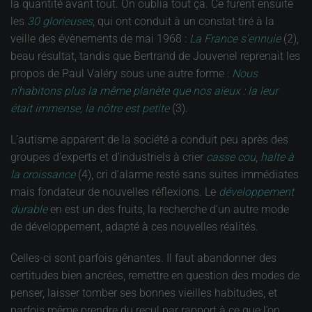
la quantité avant tout. On oublia tout ça. Ce furent ensuite
les
30
glorieuses
, qui ont conduit à un constat tiré à la
veille des évènements de mai 1968 :
La France s’ennuie
(2),
beau résultat, tandis que Bertrand de Jouvenel reprenait les
propos de Paul Valéry sous une autre forme :
Nous
n’habitons plus la même planète que nos aïeux : la leur
était immense, la nôtre est petite
(3).
L’autisme apparent de la société a conduit peu après des
groupes d’experts et d’industriels à crier
casse cou
,
halte à
la croissance
(4), cri d’alarme resté sans suites immédiates
mais fondateur de nouvelles réflexions. Le
développement
durable
en est un des fruits, la recherche d’un autre mode
de développement, adapté à ces nouvelles réalités.
Celles-ci sont parfois gênantes. Il faut abandonner des
certitudes bien ancrées, remettre en question des modes de
penser, laisser tomber ses bonnes vieilles habitudes, et
parfois même prendre du recul par rapport à ce que l’on