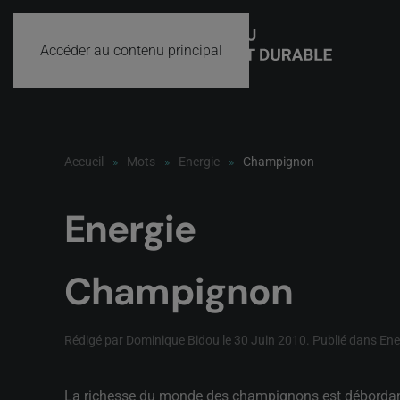
Accéder au contenu principal
Accueil
Mots
Energie
Champignon
Energie
Champignon
Rédigé par Dominique Bidou le
30 Juin 2010
. Publié dans
Ene
La richesse du monde des champignons est débordante. E