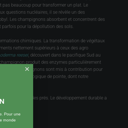
t pas beaucoup pour transformer un plat. Le
x questions nucléaires, il se révèle un des
rnobyl. Les champignons absorbent et concentrent des
t parfois pour la dépollution des sols.
formations chimiques. La transformation de végétaux
ndements nettement supérieurs à ceux des agro
hoderma reesei
, découvert dans le pacifique Sud au
e champignon produit des enzymes particulièrement
×
s. D’autres champignons sont mis à contribution pour
 un objet technologique de pointe, dont notre
es sous bois et des prés. Le développement durable a
ON
e. Pour une
 le monde