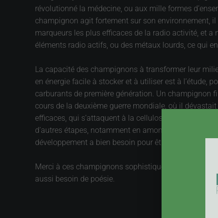
révolutionné la médecine, ou aux mille formes d’ense
champignon agit fortement sur son environnement, il r
marqueurs les plus efficaces de la radio activité, e
éléments radio actifs, ou des métaux lourds, ce qui en 
La capacité des champignons à transformer leur milie
en énergie facile à stocker et à utiliser est à l’étud
carburants de première génération. Un champignon fil
cours de la deuxième guerre mondiale, où il dévasta
efficaces, qui s’attaquent à la cellulose pour le tran
d’autres étapes, notamment en amont, pour isoler la ce
développement a bien besoin pour être durable.
Merci à ces champignons sophistiqués, mais gardons 
aussi besoin de poésie.