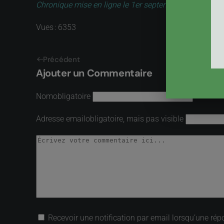
Chronique mise en ligne le 1er septembre 2008, revue 
Vues : 6353
Précédent
Ajouter un Commentaire
Nom
obligatoire
Adresse email
obligatoire, mais pas visible
Recevoir une notification par email lorsqu’une rép