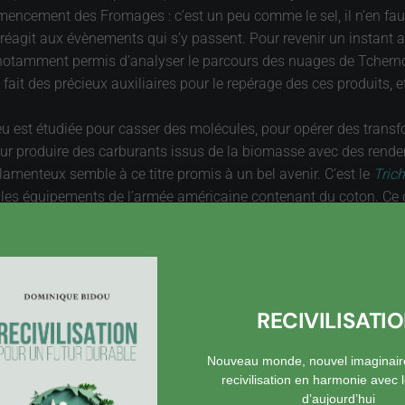
mencement des Fromages : c’est un peu comme le sel, il n’en fau
éagit aux évènements qui s’y passent. Pour revenir un instant au
t a notamment permis d’analyser le parcours des nuages de Tche
fait des précieux auxiliaires pour le repérage des ces produits, e
u est étudiée pour casser des molécules, pour opérer des trans
e, pour produire des carburants issus de la biomasse avec des re
amenteux semble à ce titre promis à un bel avenir. C’est le
Tric
it les équipements de l’armée américaine contenant du coton. C
sformer en sucres, Etape clé dans la production d’agro carburant
llulose de la lignine. Bref le champignon est partout, et devient
aussi pour la bonne bouche les champignons de la cueillette, d
RECIVILISATI
Nouveau monde, nouvel imaginair
recivilisation en harmonie avec
d’aujourd’hui