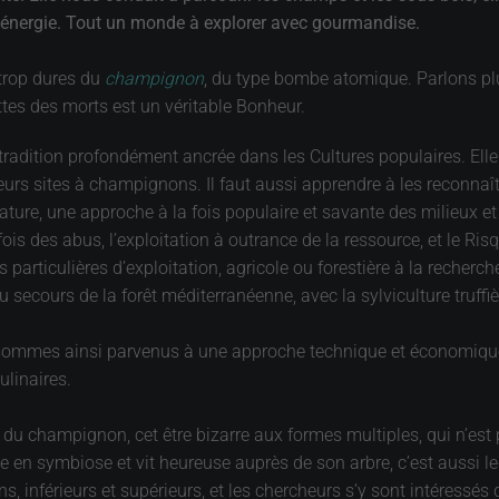
l'énergie. Tout un monde à explorer avec gourmandise.
trop dures du
champignon
, du type bombe atomique. Parlons plu
ettes des morts est un véritable Bonheur.
 tradition profondément ancrée dans les Cultures populaires. Elle 
urs sites à champignons. Il faut aussi apprendre à les reconnaît
ture, une approche à la fois populaire et savante des milieux et 
des abus, l’exploitation à outrance de la ressource, et le Risque
es particulières d’exploitation, agricole ou forestière à la rech
u secours de la forêt méditerranéenne, avec la sylviculture truffiè
s sommes ainsi parvenus à une approche technique et économique,
ulinaires.
 du champignon, cet être bizarre aux formes multiples, qui n’es
pe en symbiose et vit heureuse auprès de son arbre, c’est aussi le
, inférieurs et supérieurs, et les chercheurs s’y sont intéressé