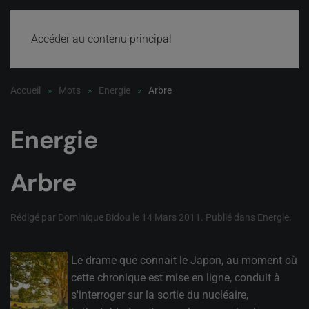
Accéder au contenu principal
Accueil
Mots
Energie
Arbre
Energie
Arbre
Rédigé par Dominique Bidou le
14 Mars 2011
. Publié dans
Energie
.
Le drame que connait le Japon, au moment où
cette chronique est mise en ligne, conduit à
s'interroger sur la sortie du nucléaire,