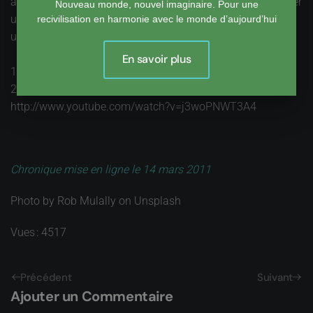
à un terme plus ou moins long, nous conduisent à imaginer
Nouveau monde, nouvel imaginaire. Pour une
une gamme de réponses complémentaires, où l’arbre joue
recivilisation en harmonie avec le monde d’aujourd’hui
un rôle important : le véritable comme sa copie en acier.
En savoir plus
1 - NL Architects, http://www.nlarchitects.nl
2 - Pour voir le l’arbre en mouvement, se reporter à
http://www.youtube.com/watch?v=j3woPNWT3A4
Chronique mise en ligne le 14 mars 2011
Photo by Rob Mulally on Unsplash
Vues : 4517
Précédent
Suivant
Ajouter un Commentaire