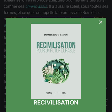
éoliennes, on en fabrique adaptées pour les faits des toits,
comme des
chiens assis
. Il a aussi le soleil, sous toutes ses
formes, et ce que l’on appelle la biomasse, le Bois et les
produits végétaux qui peuvent se stocker et être mobilisés
×
ad libitum
.
Revenons à l’arbre, le vrai, l’original, tout en bois. Il nous
fournit de l’énergie, il peut aussi nous éviter d’en
consommer, en nous procurant des matériaux isolants, ou
à faible contenu en énergie fossile. Faut-il encore que la
forêt soit bien valorisée, et que le bois ne pourrisse pas sur
pied. Le renouvellement de la forêt, le mode d’exploitation,
le bon tri du bois et son orientation vers le meilleur Usage,
sont des conditions à remplir pour cela. La ressource est
abondante, en France où la forêt s’est étendue ces
dernières années, mais son usage tarde à de diffuser, et les
mésusages sont encore trop nombreux.
Les challenges énergétiques que nos devons affronter, avec
RECIVILISATION
la perspective d’une sortie du nucléaire, qu’il faut envisager