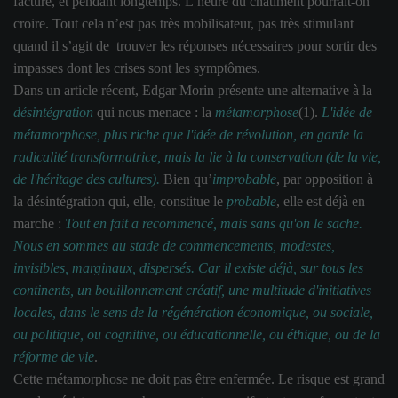
facture, et pendant longtemps. L’heure du châtiment pourrait-on
croire. Tout cela n’est pas très mobilisateur, pas très stimulant
quand il s’agit de trouver les réponses nécessaires pour sortir des
impasses dont les crises sont les symptômes.
Dans un article récent, Edgar Morin présente une alternative à la
désintégration
qui nous menace : la
métamorphose
(1).
L'idée de
métamorphose, plus riche que l'idée de révolution, en garde la
radicalité transformatrice, mais la lie à la conservation (de la vie,
de l'héritage des cultures).
Bien qu’
improbable
, par opposition à
la désintégration qui, elle, constitue le
probable
, elle est déjà en
marche :
Tout en fait a recommencé, mais sans qu'on le sache.
Nous en sommes au stade de commencements, modestes,
invisibles, marginaux, dispersés. Car il existe déjà, sur tous les
continents, un bouillonnement créatif, une multitude d'initiatives
locales, dans le sens de la régénération économique, ou sociale,
ou politique, ou cognitive, ou éducationnelle, ou éthique, ou de la
réforme de vie
.
Cette métamorphose ne doit pas être enfermée. Le risque est grand