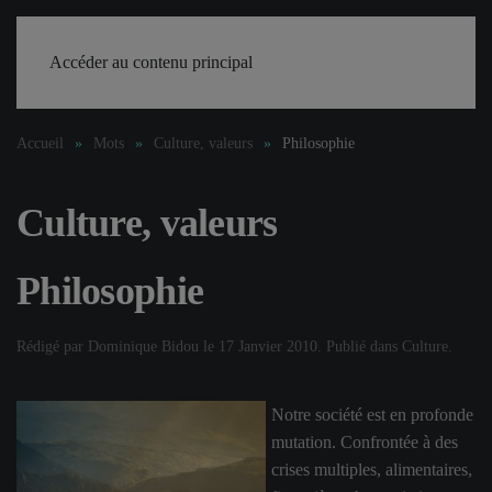
Accéder au contenu principal
Accueil
Mots
Culture, valeurs
Philosophie
Culture, valeurs
Philosophie
Rédigé par Dominique Bidou le
17 Janvier 2010
. Publié dans
Culture
.
Notre société est en profonde
mutation. Confrontée à des
crises multiples, alimentaires,