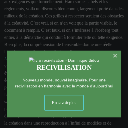
aux exigences que formellement. Haro sur les labels et les
règlements, voilà un discours bien connu, largement porté dans les
milieux de la création. Ces grilles à respecter seraient des obstacles
à la créativité. C’est vrai, si on n’en voit que la partie visible, le
document à remplir. C’est faux, si on s’intéresse à l’iceberg tout
entier, à la démarche qui conduit à formuler telle ou telle exigence.
Bien plus, la compréhension de l’ensemble donne une réelle
liberté pour appliquer la partie formelle.
×
La philosophie source de liberté
, expression bien connue, mais
vite oubliée, dans le feu de l’action, sous la pression des
RECIVILISATION
évènements. Les exigences formelles, oui, si on ne peut pas y
échapper, le reste est de la philosophie, entend-on dire, avec une
Nouveau monde, nouvel imaginaire. Pour une
recivilisation en harmonie avec le monde d’aujourd’hui
pointe de mépris ou d’exaspération. Et bien non, les exigences
formelles et la philosophie sont indissociables. La philosophie
sans exigences claires en termes d’objectifs ne résoudra pas le
En savoir plus
problème du réchauffement climatique. L’abandon de toute forme
d’intelligence dès qu’il s’agit d’appliquer des normes enfermerait
la création dans une reproduction à l’infini de modèles et de