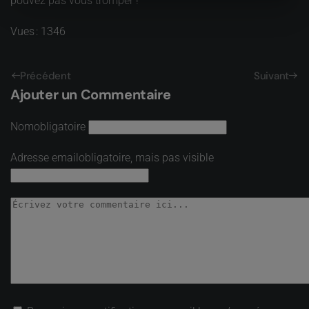
pouvez pas vous tromper !
Vues : 1346
Précédent
Suivant
Ajouter un Commentaire
Nom
obligatoire
Adresse email
obligatoire, mais pas visible