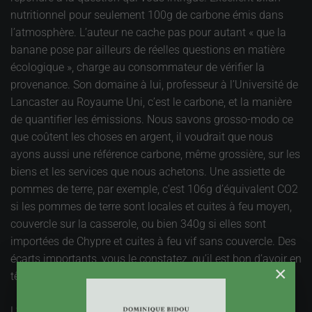
nutritionnel pour seulement 100g de carbone émis dans
l’atmosphère. L’auteur ne cache pas pour autant « que la
banane pose par ailleurs de réelles questions en matière
écologique », charge au consommateur de vérifier la
provenance. Son domaine à lui, professeur à l’Université de
Lancaster au Royaume Uni, c’est le carbone, et la manière
de quantifier les émissions. Nous savons grosso-modo ce
que coûtent les choses en argent, il voudrait que nous
ayons aussi une référence carbone, même grossière, sur les
biens et les services que nous achetons. Une assiette de
pommes de terre, par exemple, c’est 106g d’équivalent CO2
si les pommes de terre sont locales et cuites à feu moyen,
couvercle sur la casserole, ou bien 340g si elles sont
importées de Chypre et cuites à feu vif sans couvercle. Des
écarts importants, vous le constatez, qu’il est bon d’avoir en
×
tête pour orienter ses choix et ses pratiques.
L’empreinte carbone intègre toutes les émissions à toutes