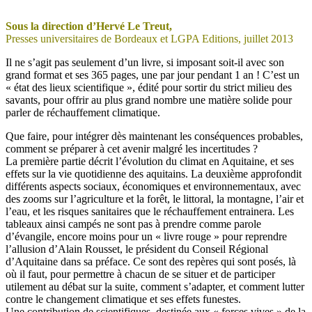
Sous la direction d’Hervé Le Treut,
Presses universitaires de Bordeaux et LGPA Editions, juillet 2013
Il ne s’agit pas seulement d’un livre, si imposant soit-il avec son
grand format et ses 365 pages, une par jour pendant 1 an ! C’est un
« état des lieux scientifique », édité pour sortir du strict milieu des
savants, pour offrir au plus grand nombre une matière solide pour
parler de réchauffement climatique.
Que faire, pour intégrer dès maintenant les conséquences probables,
comment se préparer à cet avenir malgré les incertitudes ?
La première partie décrit l’évolution du climat en Aquitaine, et ses
effets sur la vie quotidienne des aquitains. La deuxième approfondit
différents aspects sociaux, économiques et environnementaux, avec
des zooms sur l’agriculture et la forêt, le littoral, la montagne, l’air et
l’eau, et les risques sanitaires que le réchauffement entrainera. Les
tableaux ainsi campés ne sont pas à prendre comme parole
d’évangile, encore moins pour un « livre rouge » pour reprendre
l’allusion d’Alain Rousset, le président du Conseil Régional
d’Aquitaine dans sa préface. Ce sont des repères qui sont posés, là
où il faut, pour permettre à chacun de se situer et de participer
utilement au débat sur la suite, comment s’adapter, et comment lutter
contre le changement climatique et ses effets funestes.
Une contribution de scientifiques, destinée aux « forces vives » de la