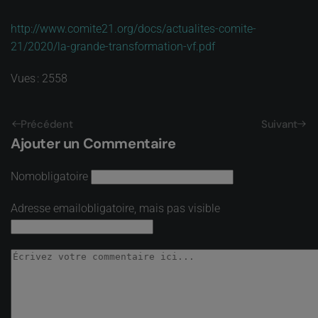
http://www.comite21.org/docs/actualites-comite-
21/2020/la-grande-transformation-vf.pdf
Vues : 2558
Précédent
Suivant
Ajouter un Commentaire
Nom
obligatoire
Adresse email
obligatoire, mais pas visible