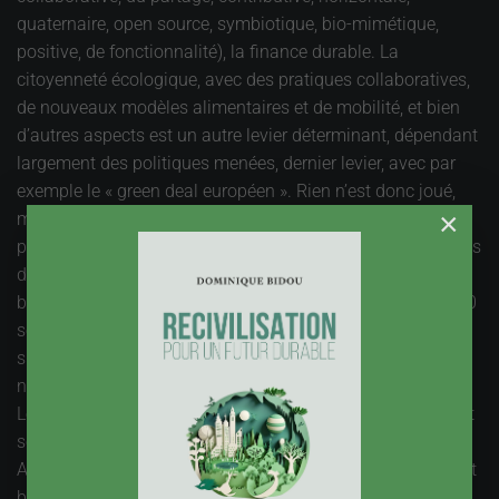
quaternaire, open source, symbiotique, bio-mimétique,
positive, de fonctionnalité), la finance durable. La
citoyenneté écologique, avec des pratiques collaboratives,
de nouveaux modèles alimentaires et de mobilité, et bien
d’autres aspects est un autre levier déterminant, dépendant
largement des politiques menées, dernier levier, avec par
exemple le « green deal européen ». Rien n’est donc joué,
×
mais les changements multiples qui émailleront la
prochaine décennie doivent être mis à profit pour relever les
défis bien identifiés aujourd’hui, comme le climat et la
biodiversité, ou encore les inégalités sociales. L’étape 2030
sera décisive, ce qui conduit à définir un « agenda 2030 »
sur la route de 2050 où nous aurons dû atteindre la
neutralité carbone.
Le rôle des territoires dans cette Grande transformation est
souligné, avec de nombreux exemples, de la nouvelle
Aquitaine à la Seine et Marne, en passant par Dunkerque et
bien d’autres lieux qui ont engagé la mutation. Une des