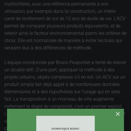
multicritères, avec une référence permanente à son
utilisation, par exemple dans la construction, un mètre
carré de revêtement de sol de 10 ans de durée de vie. L’ACV
permet de comparer plusieurs produits équivalents, et de
retenir ainsi le facteur environnemental parmi les critères de
choix. Elle est normalisée de manière à éviter les biais qui
seraient dus à des différences de méthode.
L’équipe coordonnée par Bruno Peuportier a tenté de relever
un double défi. D’une part, appliquer la méthode à des
projets urbains, objets complexes s’il en est. Un ACV sur un
produit simple fait déjà appel à de nombreuses données
élémentaires et à des hypothèses sur l’usage qui en sera
fait. La transposition à un morceau de ville augmente
nettement le degré de complexité, c’est un premier exploit.
×
Le deuxième défi est de faire de l’ACV un outil pour élaborer
un projet, et pas seulement pour l’évaluer après coup. Un
point très important, il s’agit de partir du bon pied. « La