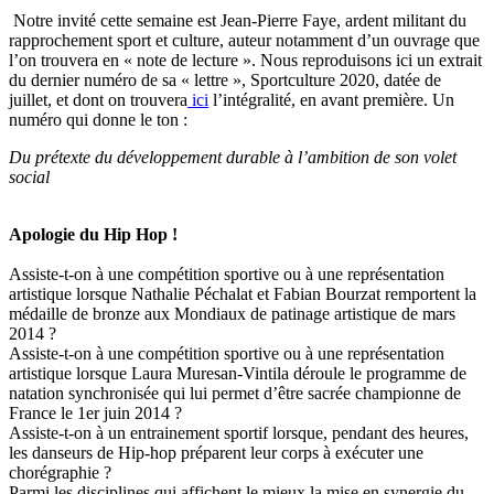
Notre invité cette semaine est Jean-Pierre Faye, ardent militant du
rapprochement sport et culture, auteur notamment d’un ouvrage que
l’on trouvera en « note de lecture ». Nous reproduisons ici un extrait
du dernier numéro de sa « lettre », Sportculture 2020, datée de
juillet, et dont on trouvera
ici
l’intégralité, en avant première. Un
numéro qui donne le ton :
Du prétexte du développement durable à l’ambition de son volet
social
Apologie du Hip Hop !
Assiste-t-on à une compétition sportive ou à une représentation
artistique lorsque Nathalie Péchalat et Fabian Bourzat remportent la
médaille de bronze aux Mondiaux de patinage artistique de mars
2014 ?
Assiste-t-on à une compétition sportive ou à une représentation
artistique lorsque Laura Muresan-Vintila déroule le programme de
natation synchronisée qui lui permet d’être sacrée championne de
France le 1er juin 2014 ?
Assiste-t-on à un entrainement sportif lorsque, pendant des heures,
les danseurs de Hip-hop préparent leur corps à exécuter une
chorégraphie ?
Parmi les disciplines qui affichent le mieux la mise en synergie du