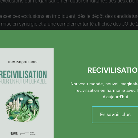
 exclusions par l’organisation en quasi simultanée des deux bell
ser ces exclusions en impliquant, dès le dépôt des candidatures,
e mise en synergie et à une complémentarité affichée des JO de 2
RECIVILISATI
Nouveau monde, nouvel imaginair
recivilisation en harmonie avec
d’aujourd’hui
En savoir plus