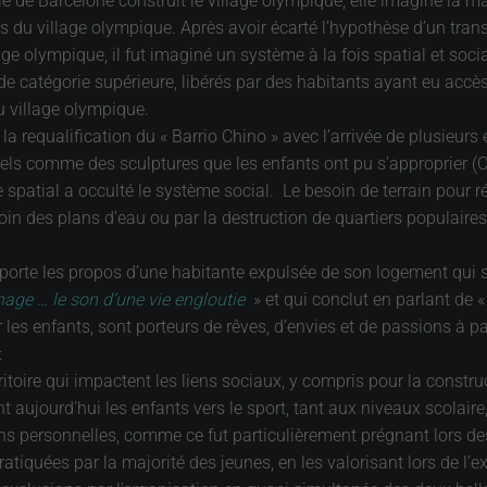
de Barcelone construit le village olympique, elle imagine la mani
s du village olympique. Après avoir écarté l’hypothèse d’un transf
lage olympique, il fut imaginé un système à la fois spatial et so
de catégorie supérieure, libérés par des habitants ayant eu ac
du village olympique.
à la requalification du « Barrio Chino » avec l’arrivée de plusieu
els comme des sculptures que les enfants ont pu s’approprier (Cf
e spatial a occulté le système social. Le besoin de terrain pour
oin des plans d’eau ou par la destruction de quartiers populaire
orte les propos d’une habitante expulsée de son logement qui se
inage … le son d’une vie engloutie
» et qui conclut en parlant de 
 les enfants, sont porteurs de rêves, d’envies et de passions à pa
:
rritoire qui impactent les liens sociaux, y compris pour la const
aujourd’hui les enfants vers le sport, tant aux niveaux scolaire, 
s personnelles, comme ce fut particulièrement prégnant lors des 
atiquées par la majorité des jeunes, en les valorisant lors de l’ex