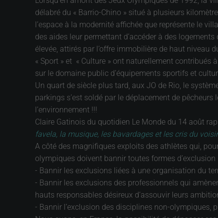
Lorsqu’en amont des Jeux Olympiques de 1992, la ville 
délabré du « Barrio-Chino » situé à plusieurs kilomètre
l’espace à la modernité affichée que représente le vil
des aides leur permettant d’accéder à des logements 
élevée, attirés par l’offre immobilière de haut niveau 
« Sport » et « Culture » ont naturellement contribués 
sur le domaine public d’équipements sportifs et cultur
Un quart de siècle plus tard, aux JO de Rio, le systèm
parkings s’est soldé par le déplacement de pêcheurs l
l’environnement !!!
Claire Gatinois du quotidien Le Monde du 14 août rapp
favela, la musique, les bavardages et les cris du vois
A côté des magnifiques exploits des athlètes qui, pour
olympiques doivent bannir toutes formes d’exclusion 
- Bannir les exclusions liées à une organisation du te
- Bannir les exclusions des professionnels qui amènent 
hauts responsables désireux d’assouvir leurs ambition
- Bannir l’exclusion des disciplines non-olympiques, pr