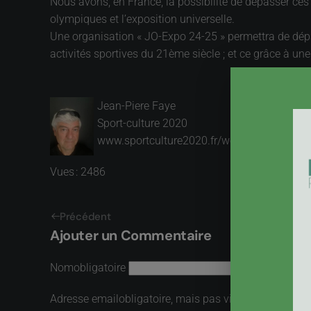
Nous avons, en France, la possibilité de dépasser ces
olympiques et l’exposition universelle.
Une organisation « JO-Expo 24-25 » permettra de dépas
activités sportives du 21ème siècle ; et ce grâce à un
Jean-Piere Faye
Sport-culture 2020
www.sportculture2020.fr/wordpress/
Vues : 2486
Précédent
Ajouter un Commentaire
Nom
obligatoire
Adresse email
obligatoire, mais pas visible