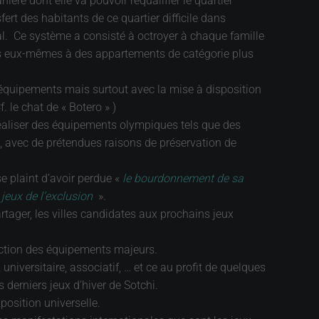
ère dont elle va pouvoir requalifier le quartier
ert des habitants de ce quartier difficile dans
cial. Ce système a consisté à octroyer à chaque famille
cès eux-mêmes à des appartements de catégorie plus
rs équipements mais surtout avec la mise à disposition
. le chat de « Botero » )
 réaliser des équipements olympiques tels que des
s, avec de prétendues raisons de préservation de
 plaint d’avoir perdue «
le bourdonnement de sa
«
jeux de l’exclusion
».
rtager, les villes candidates aux prochains jeux
ruction des équipements majeurs.
universitaire, associatif, … et ce au profit de quelques
derniers jeux d’hiver de Sotchi.
position universelle.