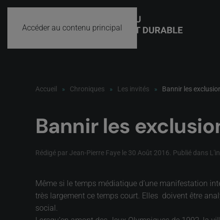
Accéder au contenu principal
Accueil
Chroniques
Les invités
Bannir les exclusi
Bannir les exclusi
Rédigé par Jean-Pierre Faye le
30 Août 2016
. Publié dans
L'i
Même si le temps médiatique d’une manifestation inter
très largement ce temps court. Elles doivent être anal
social.