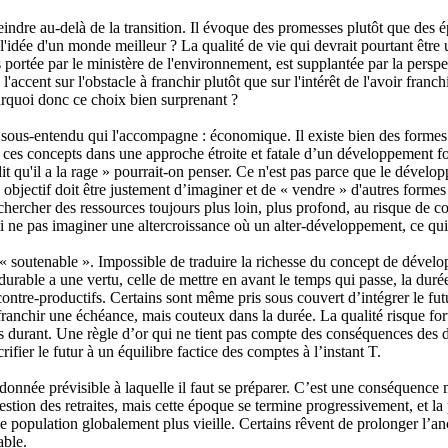
eindre au-delà de la transition. Il évoque des promesses plutôt que de
l'idée d'un monde meilleur ? La qualité de vie qui devrait pourtant être 
s portée par le ministère de l'environnement, est supplantée par la perspe
 l'accent sur l'obstacle à franchir plutôt que sur l'intérêt de l'avoir fra
urquoi donc ce choix bien surprenant ?
sous-entendu qui l'accompagne : économique. Il existe bien des forme
es concepts dans une approche étroite et fatale d’un développement fond
u'il a la rage » pourrait-on penser. Ce n'est pas parce que le développe
 objectif doit être justement d’imaginer et de « vendre » d'autres formes
 chercher des ressources toujours plus loin, plus profond, au risque de co
i ne pas imaginer une altercroissance où un alter-développement, ce qui
« soutenable ». Impossible de traduire la richesse du concept de dével
t durable a une vertu, celle de mettre en avant le temps qui passe, la du
contre-productifs. Certains sont même pris sous couvert d’intégrer le fu
anchir une échéance, mais couteux dans la durée. La qualité risque fort
es durant. Une règle d’or qui ne tient pas compte des conséquences des d
rifier le futur à un équilibre factice des comptes à l’instant T.
 donnée prévisible à laquelle il faut se préparer. C’est une conséquence
ion des retraites, mais cette époque se termine progressivement, et la
ne population globalement plus vieille. Certains rêvent de prolonger l’anc
able.