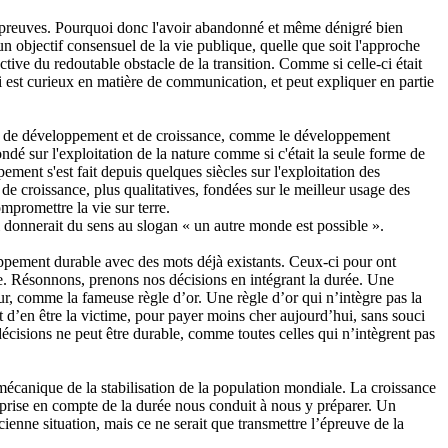
s épreuves. Pourquoi donc l'avoir abandonné et même dénigré bien
un objectif consensuel de la vie publique, quelle que soit l'approche
ctive du redoutable obstacle de la transition. Comme si celle-ci était
nchi est curieux en matière de communication, et peut expliquer en partie
s de développement et de croissance, comme le développement
é sur l'exploitation de la nature comme si c'était la seule forme de
ment s'est fait depuis quelques siècles sur l'exploitation des
 de croissance, plus qualitatives, fondées sur le meilleur usage des
mpromettre la vie sur terre.
 donnerait du sens au slogan « un autre monde est possible ».
oppement durable avec des mots déjà existants. Ceux-ci pour ont
rée. Résonnons, prenons nos décisions en intégrant la durée. Une
tur, comme la fameuse règle d’or. Une règle d’or qui n’intègre pas la
 d’en être la victime, pour payer moins cher aujourd’hui, sans souci
écisions ne peut être durable, comme toutes celles qui n’intègrent pas
 mécanique de la stabilisation de la population mondiale. La croissance
 prise en compte de la durée nous conduit à nous y préparer. Un
ienne situation, mais ce ne serait que transmettre l’épreuve de la