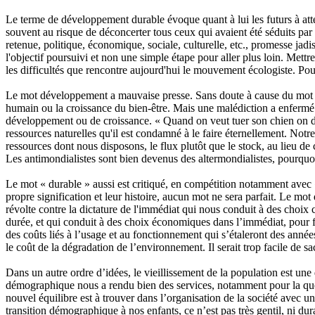
Le terme de développement durable évoque quant à lui les futurs à att
souvent au risque de déconcerter tous ceux qui avaient été séduits par 
retenue, politique, économique, sociale, culturelle, etc., promesse jadi
l'objectif poursuivi et non une simple étape pour aller plus loin. Mettre
les difficultés que rencontre aujourd'hui le mouvement écologiste. Po
Le mot développement a mauvaise presse. Sans doute à cause du mot 
humain ou la croissance du bien-être. Mais une malédiction a enfermé c
développement ou de croissance. « Quand on veut tuer son chien on dit q
ressources naturelles qu'il est condamné à le faire éternellement. Notre
ressources dont nous disposons, le flux plutôt que le stock, au lieu de
Les antimondialistes sont bien devenus des altermondialistes, pourquo
Le mot « durable » aussi est critiqué, en compétition notamment avec 
propre signification et leur histoire, aucun mot ne sera parfait. Le mo
révolte contre la dictature de l'immédiat qui nous conduit à des choix 
durée, et qui conduit à des choix économiques dans l’immédiat, pour fr
des coûts liés à l’usage et au fonctionnement qui s’étaleront des anné
le coût de la dégradation de l’environnement. Il serait trop facile de sac
Dans un autre ordre d’idées, le vieillissement de la population est une
démographique nous a rendu bien des services, notamment pour la quest
nouvel équilibre est à trouver dans l’organisation de la société avec u
transition démographique à nos enfants, ce n’est pas très gentil, ni dur