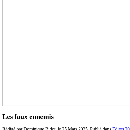
Les faux ennemis
Rédigé par Dominique Bidou le
25 Mars 2025
. Publié dans
Editos 2