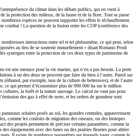
 l'omniprésence du climat dans les débats publics, qui en vient à
de la protection des milieux, de la faune et de la flore. Tout se passe
De nombreux espèces ne peuvent supporter les effets le réchauffement.
même combat ! La question de la fusion entre les COP (conférence des
ombreuses interactions entre tel et tel phénomène, ce qui peut, selon
t opposées au lieu de se soutenir mutuellement » disait Romano Prodi
des synergies entre la protection de ces deux types de patrimoine de
ans est une menace pour la vie marine, qui n’en a pas besoin. La perte
utions à un des deux ne peuvent que faire du bien à l’autre. Pareil sur
éthanol, par exemple, issu de la culture de betteraves), et de l’autre
que, ce qui permet d’économiser plus de 990 000 ha sur le million
 cultures, la forêt et la nature sauvage. Le calcul ne vaut pas pour
’émission des gaz à effet de serre, et les ordres de grandeur sont
s panneaux solaires posés au sol, les grandes centrales, appauvrissent
nsibles, comme les couloirs de migration des oiseaux, ou des biotopes
pact des projets permettent de préciser certains paramètres, comme la
 des équipements avec des haies ou des prairies fleuries pour attirer
des mats. Il existe de nombreux paramètres sur lesquels jouer, comme le