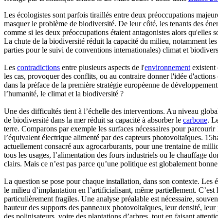
Les écologistes sont parfois tiraillés entre deux préoccupations majeur
masquer le problème de biodiversité. De leur côté, les tenants des énerg
comme si les deux préoccupations étaient antagonistes alors qu'elles 
La chute de la biodiversité réduit la capacité du milieu, notamment le
parties pour le suivi de conventions internationales) climat et biodivers
Les
contradictions
entre plusieurs aspects de l'
environnement
existent
les cas, provoquer des conflits, ou au contraire donner l'idée d'action
dans la préface de la première stratégie européenne de développement 
l’humanité, le climat et la biodiversité ?
Une des difficultés tient à l’échelle des interventions. Au niveau glo
de biodiversité dans la mer réduit sa capacité à absorber le
carbone
. L
terre. Comparons par exemple les surfaces nécessaires pour parcourir 1
l’équivalent électrique alimenté par des capteurs photovoltaïques. 15h
actuellement consacré aux agrocarburants, pour une trentaine de million
tous les usages, l’alimentation des fours industriels ou le chauffage 
clairs. Mais ce n’est pas parce qu’une politique est globalement bonne
La question se pose pour chaque installation, dans son contexte. Les éo
le milieu d’implantation en l’artificialisant, même partiellement. C’est
particulièrement fragiles. Une analyse préalable est nécessaire, souve
hauteur des supports des panneaux photovoltaïques, leur densité, leur 
des polinisateurs, voire des plantations d’arbres, tout en faisant atten