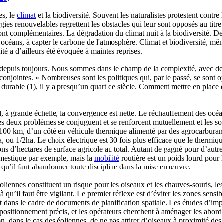
es, le
climat
et la biodiversité. Souvent les naturalistes protestent contre
ies renouvelables regrettent les obstacles qui leur sont opposés au titre 
sont complémentaires. La dégradation du climat nuit à la biodiversité. 
s océans, à capter le carbone de l'atmosphère. Climat et biodiversité, 
ité a d’ailleurs été évoquée à maintes reprises.
 depuis toujours. Nous sommes dans le champ de la complexité, avec de n
s conjointes. « Nombreuses sont les politiques qui, par le passé, se son
durable (1), il y a presqu’un quart de siècle. Comment mettre en place 
bal, à grande échelle, la convergence est nette. Le réchauffement des océ
es deux problèmes se conjuguent et se renforcent mutuellement et les sol
00 km, d’un côté en véhicule thermique alimenté par des agrocarburants (
a, ou 1/2ha. Le choix électrique est 30 fois plus efficace que le thermi
s d’hectares de surface agricole au total. Autant de gagné pour d’autres
domestique par exemple, mais la
mobilité
routière est un poids lourd pour l
 qu’il faut abandonner toute discipline dans la mise en œuvre.
liennes constituent un risque pour les oiseaux et les chauves-souris, le
 là qu’il faut être vigilant. Le premier réflexe est d’éviter les zones se
nt dans le cadre de documents de planification spatiale. Les études d’im
positionnement précis, et les opérateurs cherchent à aménager les abords
tion, dans le cas des éoliennes, de ne pas attirer d’oiseaux à proximité 