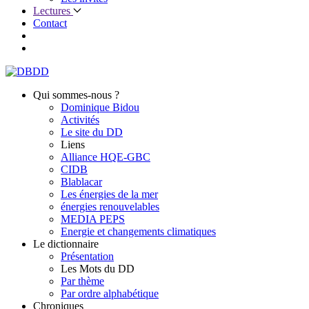
Lectures
Contact
Qui sommes-nous ?
Dominique Bidou
Activités
Le site du DD
Liens
Alliance HQE-GBC
CIDB
Blablacar
Les énergies de la mer
énergies renouvelables
MEDIA PEPS
Energie et changements climatiques
Le dictionnaire
Présentation
Les Mots du DD
Par thème
Par ordre alphabétique
Chroniques