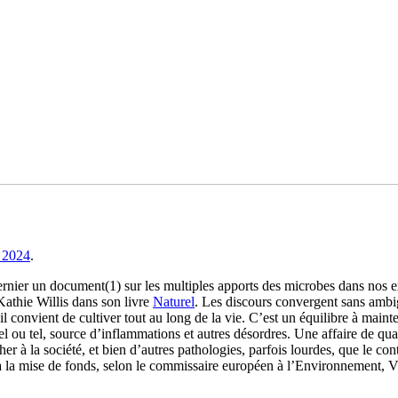
 2024
.
rnier un document(1) sur les multiples apports des microbes dans nos ex
Kathie Willis dans son livre
Naturel
. Les discours convergent sans ambigu
il convient de cultiver tout au long de la vie. C’est un équilibre à main
tel ou tel, source d’inflammations et autres désordres. Une affaire de qua
her à la société, et bien d’autres pathologies, parfois lourdes, que le co
 à la mise de fonds, selon le commissaire européen à l’Environnement, Vir