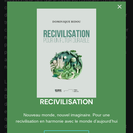
insupportable tant que le travail est considéré comme une
×
contrainte et une parenthèse dans la vie, où nous ne
disposons plus de nous-mêmes. Le discours sur la « valeur
travail » est inaudible dans un tel contexte. Comment
changer le rapport au travail, pour donner envie de travailler
non pas pour gagner plus et consommer plus, mais pour le
plaisir de faire œuvre utile, pour la fierté de la qualité de sa
production, pour la chaleur des relations humaines nouées
au travail. Travailler mieux pour vivre mieux, serait la
nouvelle manière de valoriser la « valeur travail ».
La santé et l’environnement disposent de leur propre
administration, de leurs codes et de leurs professionnels.
Deux domaines qui seraient à la charge de secteurs
RECIVILISATION
d’activité bien définis, personnels médicaux d’un côté,
environnementalistes de l’autre. Et pourtant, nous savons
Nouveau monde, nouvel imaginaire. Pour une
que la bonne santé et la qualité de l’environnement
recivilisation en harmonie avec le monde d’aujourd’hui
dépendent largement de décisions et de pratiques qui n’ont