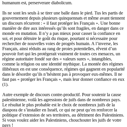
humanum est, perserverare diabolicum.
Ils ne sont les seuls à se tirer une balle dans le pied. Tus les partis de
gouvernement depuis plusieurs quinquennats et même avant tiennent
un discours récurrent : « il faut protéger les Français ». Une bonne
manière de dire aux intéressés qu’ils sont fragiles, en danger dans ce
monde en mutation. Il n’y a pas mieux pour casser la confiance en
soi, et pour détruire le goût du risque, pourtant si nécessaire pour
rechercher de nouvelles voies de progrès humain. A l’inverse, les
Français, ainsi réduits au rang de proies potentielles, rêvent d’un
pouvoir fort qui les protégerait vraiment de toutes ces menaces, un
régime autoritaire fondé sur des « valeurs sures », intangibles,
comme la religion ou une identité mythique. La montée des régimes
illibéraux en est une conséquence, régimes qui gagnent en popularité
dans le désordre qu’ils n’hésitent pas à provoquer eux-mêmes. Il ne
faut pas « protéger les Français », mais leur donner confiance en eux
(1).
Autre exemple de discours contre-productif. Pour soutenir la cause
palestinienne, voilà les agressions de juifs dans de nombreux pays.
Le résultat le plus probable est le choix de nombreux juifs de la
diaspora de s’installer en Israël, ce qui ne peut qu’en renforcer la
politique d’extension de ses territoires, au détriment des Palestiniens.
Si vous voulez aider les Palestiniens, chouchouter les juifs de votre
pays !