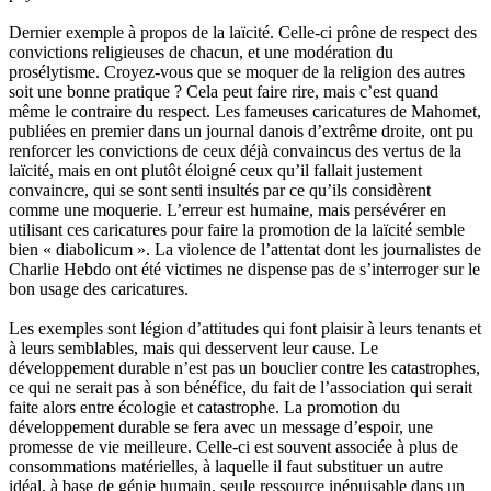
Dernier exemple à propos de la laïcité. Celle-ci prône de respect des
convictions religieuses de chacun, et une modération du
prosélytisme. Croyez-vous que se moquer de la religion des autres
soit une bonne pratique ? Cela peut faire rire, mais c’est quand
même le contraire du respect. Les fameuses caricatures de Mahomet,
publiées en premier dans un journal danois d’extrême droite, ont pu
renforcer les convictions de ceux déjà convaincus des vertus de la
laïcité, mais en ont plutôt éloigné ceux qu’il fallait justement
convaincre, qui se sont senti insultés par ce qu’ils considèrent
comme une moquerie. L’erreur est humaine, mais persévérer en
utilisant ces caricatures pour faire la promotion de la laïcité semble
bien « diabolicum ». La violence de l’attentat dont les journalistes de
Charlie Hebdo ont été victimes ne dispense pas de s’interroger sur le
bon usage des caricatures.
Les exemples sont légion d’attitudes qui font plaisir à leurs tenants et
à leurs semblables, mais qui desservent leur cause. Le
développement durable n’est pas un bouclier contre les catastrophes,
ce qui ne serait pas à son bénéfice, du fait de l’association qui serait
faite alors entre écologie et catastrophe. La promotion du
développement durable se fera avec un message d’espoir, une
promesse de vie meilleure. Celle-ci est souvent associée à plus de
consommations matérielles, à laquelle il faut substituer un autre
idéal, à base de génie humain, seule ressource inépuisable dans un