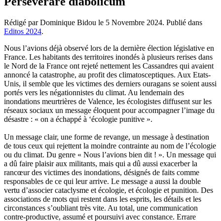
Perseverare diabolicum
Rédigé par Dominique Bidou le
5 Novembre 2024
. Publié dans
Editos 2024
.
Nous l’avions déjà observé lors de la dernière élection législative en
France. Les habitants des territoires inondés à plusieurs rerises dans
le Nord de la France ont rejeté nettement les Cassandres qui avaient
annoncé la catastrophe, au profit des climatosceptiques. Aux Etats-
Unis, il semble que les victimes des derniers ouragans se soient aussi
portés vers les négationnistes du climat. Au lendemain des
inondations meurtrières de Valence, les écologistes diffusent sur les
réseaux sociaux un message éloquent pour accompagner l’image du
désastre : « on a échappé à ‘écologie punitive ».
Un message clair, une forme de revange, un message à destination
de tous ceux qui rejettent la moindre contrainte au nom de l’écologie
ou du climat. Du genre « Nous l’avions bien dit ! ». Un message qui
a dû faire plaisir aux militants, mais qui a dû aussi exacerber la
rancœur des victimes des inondations, désignés de faits comme
responsables de ce qui leur arrive. Le message a aussi la double
vertu d’associer cataclysme et écologie, et écologie et punition. Des
associations de mots qui restent dans les esprits, les détails et les
circonstances s’oubliant très vite. Au total, une communication
contre-productive, assumé et poursuivi avec constance. Errare