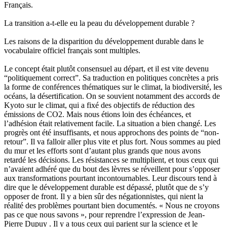
Français.
La transition a-t-elle eu la peau du développement durable ?
Les raisons de la disparition du développement durable dans le
vocabulaire officiel français sont multiples.
Le concept était plutôt consensuel au départ, et il est vite devenu
“politiquement correct”. Sa traduction en politiques concrètes a pris
la forme de conférences thématiques sur le climat, la biodiversité, les
océans, la désertification. On se souvient notamment des accords de
Kyoto sur le climat, qui a fixé des objectifs de réduction des
émissions de CO2. Mais nous étions loin des échéances, et
l’adhésion était relativement facile. La situation a bien changé. Les
progrès ont été insuffisants, et nous approchons des points de “non-
retour”. Il va falloir aller plus vite et plus fort. Nous sommes au pied
du mur et les efforts sont d’autant plus grands que nous avons
retardé les décisions. Les résistances se multiplient, et tous ceux qui
n’avaient adhéré que du bout des lèvres se réveillent pour s’opposer
aux transformations pourtant incontournables. Leur discours tend à
dire que le développement durable est dépassé, plutôt que de s’y
opposer de front. Il y a bien sûr des négationnistes, qui nient la
réalité des problèmes pourtant bien documentés. « Nous ne croyons
pas ce que nous savons », pour reprendre l’expression de Jean-
Pierre Dupuy . Il y a tous ceux qui parient sur la science et le