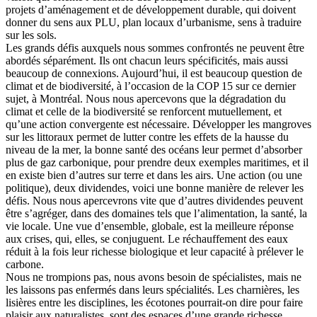
projets d’aménagement et de développement durable, qui doivent
donner du sens aux PLU, plan locaux d’urbanisme, sens à traduire
sur les sols.
Les grands défis auxquels nous sommes confrontés ne peuvent être
abordés séparément. Ils ont chacun leurs spécificités, mais aussi
beaucoup de connexions. Aujourd’hui, il est beaucoup question de
climat et de biodiversité, à l’occasion de la COP 15 sur ce dernier
sujet, à Montréal. Nous nous apercevons que la dégradation du
climat et celle de la biodiversité se renforcent mutuellement, et
qu’une action convergente est nécessaire. Développer les mangroves
sur les littoraux permet de lutter contre les effets de la hausse du
niveau de la mer, la bonne santé des océans leur permet d’absorber
plus de gaz carbonique, pour prendre deux exemples maritimes, et il
en existe bien d’autres sur terre et dans les airs. Une action (ou une
politique), deux dividendes, voici une bonne manière de relever les
défis. Nous nous apercevrons vite que d’autres dividendes peuvent
être s’agréger, dans des domaines tels que l’alimentation, la santé, la
vie locale. Une vue d’ensemble, globale, est la meilleure réponse
aux crises, qui, elles, se conjuguent. Le réchauffement des eaux
réduit à la fois leur richesse biologique et leur capacité à prélever le
carbone.
Nous ne trompions pas, nous avons besoin de spécialistes, mais ne
les laissons pas enfermés dans leurs spécialités. Les charnières, les
lisières entre les disciplines, les écotones pourrait-on dire pour faire
plaisir aux naturalistes, sont des espaces d’une grande richesse,