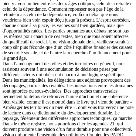
bien y avoir un lien entre les deux âges critiques, celui de a retraite et
celui de la dépendance. Comment repousser non pas l’âge de la
retraite mais celui de la dépendance, voilà un débat que nous
voudrions bien voir, espoir déçu jusqu’à présent. L’esprit cartésien,
chaque chose à sa place, les vaches sont bien gardées, mais que
d’opportunités ratées. Les parties prenantes aux débats ne sont pas
les mêmes pour chacun de ces textes, bien que tous soient affectés
du qualificatif de social. Une vision globale de la vieillesse serait à
coup sûr plus féconde que d’un côté l’équilibre financier des caisses
de sécurité sociale, et de l’autre la recherche d’un financement pour
le grand âge.
Dans l’aménagement des villes et des territoires en général, nous
assistons souvent à une accumulation de décisions prises par
différents acteurs qui obéissent chacun à une logique spécifique.
Dans les municipalités, les délégations aux adjoints provoquent des
découpages, parfois des rivalités. Les interactions entre les domaines
sont ignorées ou sous-évaluées. Des approches transversales
permettent toutefois de retrouver l’unité d’action et une cohérence
bien visible, comme il est montré dans le livre qui vient de paraître «
Aménager les territoires du bien-être », dont vous trouverez une note
de lecture dans ce dictionnaire du développement durable. Le
paysage, fédérateur des différentes approches techniques, ça marche.
Dans le même registre, nous pourrions citer les agendas 21, qui
doivent produire une vision d’un futur durable pour une collectivité,
vision qui oriente l’ensemble des politiques. Ou bien les PADD,