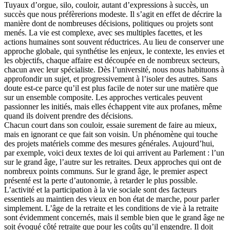
Tuyaux d’orgue, silo, couloir, autant d’expressions à succès, un
succès que nous préfèrerions modeste. Il s’agit en effet de décrire la
manière dont de nombreuses décisions, politiques ou projets sont
menés. La vie est complexe, avec ses multiples facettes, et les
actions humaines sont souvent réductrices. Au lieu de conserver une
approche globale, qui synthétise les enjeux, le contexte, les envies et
les objectifs, chaque affaire est découpée en de nombreux secteurs,
chacun avec leur spécialiste. Dès l’université, nous nous habituons à
approfondir un sujet, et progressivement à l’isoler des autres. Sans
doute est-ce parce qu’il est plus facile de noter sur une matière que
sur un ensemble composite. Les approches verticales peuvent
passionner les initiés, mais elles échappent vite aux profanes, même
quand ils doivent prendre des décisions.
Chacun court dans son couloir, essaie surement de faire au mieux,
mais en ignorant ce que fait son voisin. Un phénomène qui touche
des projets matériels comme des mesures générales. Aujourd’hui,
par exemple, voici deux textes de loi qui arrivent au Parlement : l’un
sur le grand âge, l’autre sur les retraites. Deux approches qui ont de
nombreux points communs. Sur le grand âge, le premier aspect
présenté est la perte d’autonomie, à retarder le plus possible.
L’activité et la participation à la vie sociale sont des facteurs
essentiels au maintien des vieux en bon état de marche, pour parler
simplement. L’âge de la retraite et les conditions de vie à la retraite
sont évidemment concernés, mais il semble bien que le grand âge ne
soit évoqué côté retraite que pour les coûts qu’il engendre. Il doit