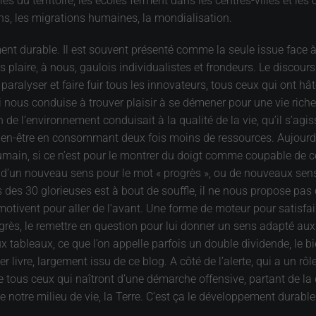
s du territoire, les écoles ferment dans les centres-villes et les
éans, les migrations humaines, la mondialisation.
ent durable. Il est souvent présenté comme la seule issue face 
 plaire, à nous, gaulois individualistes et frondeurs. Le discours d
paralyser et faire fuir tous les innovateurs, tous ceux qui ont 
i nous conduise à trouver plaisir à se démener pour une vie riche 
on de l’environnement conduisait à la qualité de la vie, qu’il s’agi
bien-être en consommant deux fois moins de ressources. Aujourd’hui
 humain, si ce n’est pour le montrer du doigt comme coupable de c
 d’un nouveau sens pour le mot « progrès », ou de nouveaux sens,
s des 30 glorieuses est à bout de souffle, il ne nous propose pas
ivent pour aller de l’avant. Une forme de moteur pour satisfaire
 progrès, le remettre en question pour lui donner un sens adapté 
x tableaux, ce que l’on appelle parfois un double dividende, le bi
r livre, largement issu de ce blog. A côté de l’alerte, qui a un rô
 tous ceux qui naîtront d’une démarche offensive, partant de la 
 notre milieu de vie, la Terre. C’est ça le développement durable