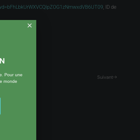
9?pwd=bFhLbkUrWXVCQlpZOG1zNmwxdVB6UT09
, ID de
×
ON
e. Pour une
Suivant
 le monde