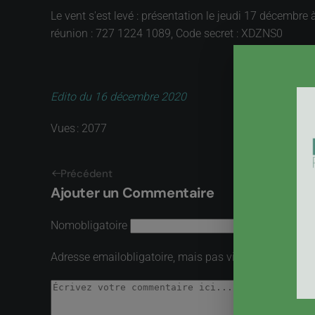
Le vent s'est levé : présentation le jeudi 17 décembre
réunion : 727 1224 1089, Code secret : XDZNS0
Edito du 16 décembre 2020
Vues : 2077
Précédent
Ajouter un Commentaire
Nom
obligatoire
Adresse email
obligatoire, mais pas visible