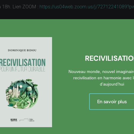
 à 18h. Lien ZOOM :
https://us04web.zoom.us/j/7271224108
RECIVILISATI
Nouveau monde, nouvel imaginair
recivilisation en harmonie avec
d’aujourd’hui
En savoir plus