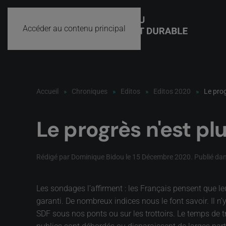
Accéder au contenu principal
Accueil
Chroniques
Editos
Editos 2020
Le prog
Le progrès n'est plu
Rédigé par Dominique Bidou le
15 Décembre 2020
. Publié da
Les sondages l’affirment : les Français pensent que l
garanti. De nombreux indices nous le font savoir. Il n’
SDF sous nos ponts ou sur les trottoirs. Le temps de t