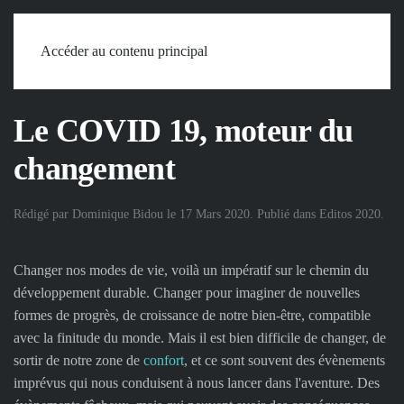
Accueil
Chroniques
Editos
Editos 2020
Le COVID 19,
Accéder au contenu principal
moteur du changement
Le COVID 19, moteur du
changement
Rédigé par Dominique Bidou le
17 Mars 2020
. Publié dans
Editos 2020
.
Changer nos modes de vie, voilà un impératif sur le chemin du
développement durable. Changer pour imaginer de nouvelles
formes de progrès, de croissance de notre bien-être, compatible
avec la finitude du monde. Mais il est bien difficile de changer, de
sortir de notre zone de
confort
, et ce sont souvent des évènements
imprévus qui nous conduisent à nous lancer dans l'aventure. Des