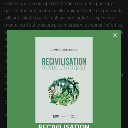
montre que ce concept de finitude a du mal à passer, et
qu'il est toujours tentant d'aller voir si "l'herbe est plus verte
ailleurs", plutôt que de "cultiver son jardin". L'expérience
montre qu'il est toujours plus intéresant de porter l'effort sur
le meilleur usage des ressources, plutôt que la recherche de
×
ressources nouvelles. La colonisation des planètes est en
outre un objet de concurrence entre puissances. Il est à
craindre que cette fuite en avant mobilise les compétences
des meilleurs ingénieurs, au lieu de les affecter à
l'amélioration de notre qualité de vie, ici et maintenant.
Explorer l'espace, observer de haut la planète, oui, conquérir
les planètes et en faire un objet de conflits entre nations,
non.
Edito du 22 juillet 2020
Vues : 1813
RECIVILISATION