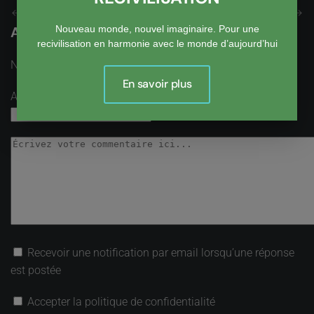
Précédent
Suivant
Nouveau monde, nouvel imaginaire. Pour une
Ajouter un Commentaire
recivilisation en harmonie avec le monde d’aujourd’hui
Nom
obligatoire
En savoir plus
Adresse email
obligatoire, mais pas visible
Recevoir une notification par email lorsqu’une réponse
est postée
Accepter la politique de confidentialité