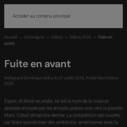
Accéder au contenu principal
Accueil
Chroniques
Editos
Editos 2020
Fuite en
avant
Fuite en avant
Rédigé par Dominique Bidou le
21 Juillet 2020
. Publié dans
Editos
2020
.
Espoir, Al-Amal en arabe, tel est le nom de la mission
spatiale envoyée par les émirats arabes unis vers la planète
Mars. C'était dimanche dernier. La compétition est ouverte,
car Mars suscite bien des ambitions, américaines avec la