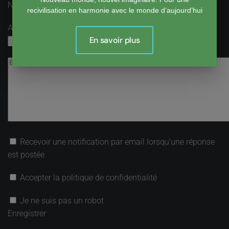
Nom
obligatoire
recivilisation en harmonie avec le monde d’aujourd’hui
Adresse email
obligatoire, mais pas visible
En savoir plus
Recevoir une notification par email lorsqu’une réponse
est postée
Accepter la politique de confidentialité
Je ne suis pas un robot
Enregistrer