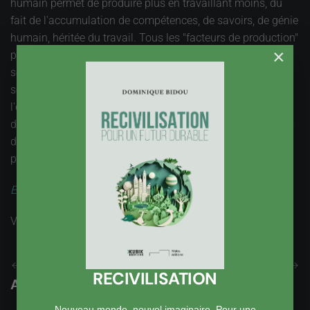
humain permet de produire plus en travaillant moins, du
fait de l'accumulation de compétences, de savoirs, de génie
humain, héritée du travail. Tous les "facteurs de production"
×
pourraient être sollicités pour payer les retraites, ce qui ne
serait qu'un juste retour des choses, puisque les retraités
sont aussi des consommateurs et font ainsi tourner
l'économie. Libérons-nous des modes de penser hérités
d'un autre âge, tout en conservant les principes fondateurs
de solidarité, et nous verrons qu'un autre monde est
possible, même pour les retraites.
Edito du 4 décembre 2019
Vues : 2394
Précédent
Suivant
RECIVILISATION
Ajouter un Commentaire
Nouveau monde, nouvel imaginaire. Pour une