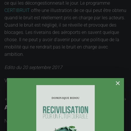
ce qui les décongestionnerait le jour. Le programme
CERTIBRUIT
offre une illustration de ce qui peut être obtenu
quand le bruit est réellement pris en charge par les acteurs.
Quand le bruit est négligé, il se réveille et provoque des
blocages. Les riverains des aéroports en savent quelque
chose. Il ne peut y avoir d'avenir pour une politique de la
mobilité qui ne rendrait pas le bruit en charge avec
ambition.
Edito du 20 septembre 2017
Vues : 2408
×
Précédent
Suivant
Ajouter un Commentaire
Nom
obligatoire