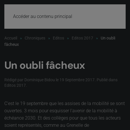
Accéder au contenu principal
Accueil
Chroniques
Editos
Editos 2017
Un oubli
fâcheux
Un oubli fâcheux
Rédigé par Dominique Bidou le
19 Septembre 2017
. Publié dans
Editos 2017
.
C'est le 19 septembre que les assises de la mobilité se sont
ouvertes. 3 mois pour esquisser l'avenir de la mobilité à
échéance 2030. Et des collèges pour que tous les acteurs
soient représentés, comme au Grenelle de