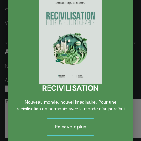
Edito du 25 octobre 2017
Vues : 2353
Précédent
Suivant
Ajouter un Commentaire
Nom
obligatoire
Adresse email
obligatoire, mais pas visible
RECIVILISATION
Nouveau monde, nouvel imaginaire. Pour une
recivilisation en harmonie avec le monde d’aujourd’hui
En savoir plus