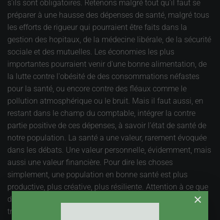
s'ils sont obligatoires. Retenons malgré tout qu'il faut se
préparer à une hausse des dépenses de santé, malgré tous
les efforts de rigueur qui pourraient être faits dans la
gestion des hopitaux, de la médecine libérale, de la sécurité
sociale et des mutuelles. Les économies les plus
importantes pourraient venir d'une bonne alimentation, de
la lutte contre l'obésité de des consommations néfastes
pour la santé, ou encore contre des fléaux comme le
pollution atmosphérique ou le bruit. Mais il faut aussi, en
restant dans le champ du comptable, intégrer la contre
partie positive de ces dépenses, à savoir l'état de santé de
notre population. La santé a une valeur, rarement évoquée
dans les débats. Une valeur personnelle, évidemment, mais
aussi une valeur financière. Pour dire les choses
simplement, une population en bonne santé est plus
productive, plus créative, plus résiliente. Attention à ce que
×
des économies maladroites ou excessives n'affectent ce
trésor inestimable qu'est la bonne santé des populations.