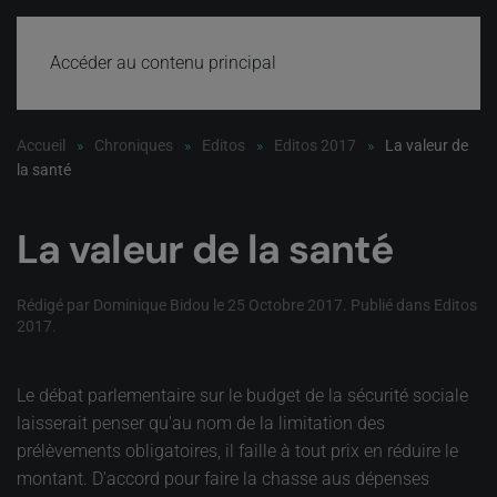
Accéder au contenu principal
Accueil
Chroniques
Editos
Editos 2017
La valeur de
la santé
La valeur de la santé
Rédigé par Dominique Bidou le
25 Octobre 2017
. Publié dans
Editos
2017
.
Le débat parlementaire sur le budget de la sécurité sociale
laisserait penser qu'au nom de la limitation des
prélèvements obligatoires, il faille à tout prix en réduire le
montant. D'accord pour faire la chasse aus dépenses