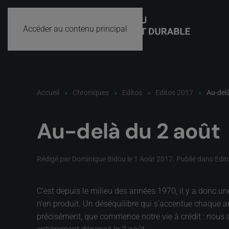
Accéder au contenu principal
Accueil
Chroniques
Editos
Editos 2017
Au-del
Au-delà du 2 août
Rédigé par Dominique Bidou le
1 Août 2017
. Publié dans
Edit
C'est depuis le milieu des années 1970, il y a donc u
n'en produit. Un déséquilibre qui s'accentue chaque a
précisément, que commence notre vie à crédit : nous 