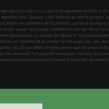
dernière, le 22 août il y a 5 ans, le 25 septembre en 2009, le 21 o
isparités selon les pays. C'est l'Austraie qui tient le pompon : 
e, les indiens se contentent de 0,6 planètes. La France se situe à 
e, et qui ne peut se prolonger indéfiniment, bien sûr. Nous n'en so
ement douloureuses. Le concept du "facteur 4" nous propose une v
applications concrètes de se concept ne manquent pas, avec des
d'hui, les LED qui offrent le même service que les lampes à fil
met d'en remplacer 7 en propriété individuelle. Il ne tient qu'à no
perspectives souriantes pour l'humanité et la planète. Qu'attend