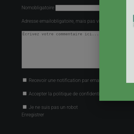
Nom
obligatoire
Adresse email
obligatoire, mais pas visible
Recevoir une notification par email lorsqu’une rép
Accepter la politique de confidentialité
Je ne suis pas un robot
Enregistrer