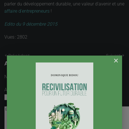
parler du développement durable, une valeur d'avenir et une
affaire d'entrepreneurs
!
Edito du 9 décembre 2015
Vues : 2802
Précédent
Suivant
×
Ajouter un Commentaire
Nom
obligatoire
Adresse email
obligatoire, mais pas visible