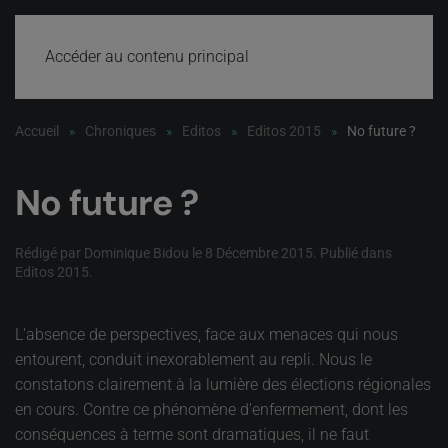
Accéder au contenu principal
Accueil
Chroniques
Editos
Editos 2015
No future ?
No future ?
Rédigé par Dominique Bidou le
8 Décembre 2015
. Publié dans
Editos 2015
.
L'absence de perspectives, face aux menaces qui nous
entourent, conduit inexorablement au repli. Nous le
constatons clairement à la lumière des élections régionales
en cours. Contre ce phénomène d'enfermement, dont les
conséquences à terme sont dramatiques, il ne faut