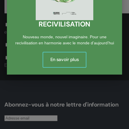
RECIVILISATION
Recevoir une notification par email lorsqu’une réponse
est postée
Nouveau monde, nouvel imaginaire. Pour une
recivilisation en harmonie avec le monde d’aujourd’hui
Accepter la politique de confidentialité
Je ne suis pas un robot
En savoir plus
Enregistrer
Abonnez-vous à notre lettre d'information