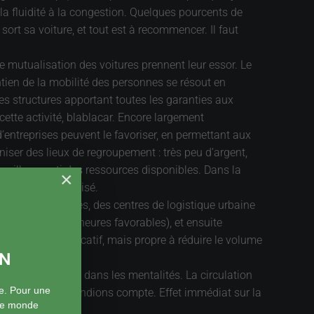
la fluidité à la congestion. Quelques pourcents de
sort sa voiture, et tout est à recommencer. Il faut
 mutualisation des voitures prennent leur essor. Le
ntien de la mobilité des personnes se résout en
es structures apportant toutes les garanties aux
cette activité, blablacar. Encore largement
entreprises peuvent le favoriser, en permettant aux
iser des lieux de regroupement : très peu d’argent,
 meilleur parti des ressources disponibles. Dans la
×
capital sous utilisé.
re. Dans les villes, des centres de logistique urbaine
s camions à des heures favorables), et ensuite
tissement significatif, mais propre à réduire le volume
ON
a santé.
t un changement dans les mentalités. La circulation
e. Pour une
ans que nous en rendions compte. Effet immédiat sur la
 le monde