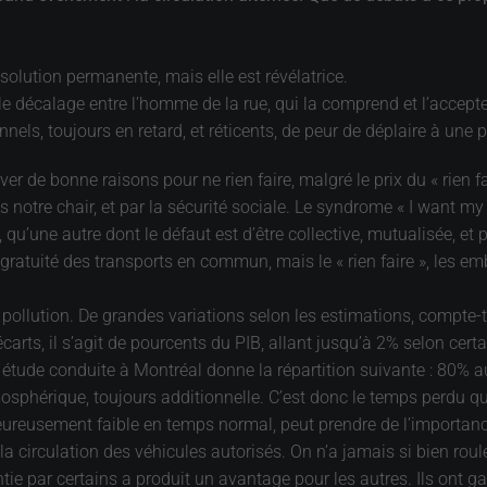
 solution permanente, mais elle est révélatrice.
le décalage entre l’homme de la rue, qui la comprend et l’accept
onnels, toujours en retard, et réticents, de peur de déplaire à une
r de bonne raisons pour ne rien faire, malgré le prix du « rien f
ans notre chair, et par la sécurité sociale. Le syndrome « I want 
qu’une autre dont le défaut est d’être collective, mutualisée, et 
ratuité des transports en commun, mais le « rien faire », les emb
ollution. De grandes variations selon les estimations, compte-tenu
carts, il s’agit de pourcents du PIB, allant jusqu’à 2% selon cer
e étude conduite à Montréal donne la répartition suivante : 80% a
mosphérique, toujours additionnelle. C’est donc le temps perdu qui
 heureusement faible en temps normal, peut prendre de l’importan
r la circulation des véhicules autorisés. On n’a jamais si bien roul
tie par certains a produit un avantage pour les autres. Ils ont g