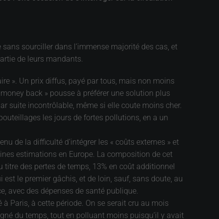
e sans sourciller dans l’immense majorité des cas, et
 partie de leurs mandants.
aire ». Un prix diffus, payé par tous, mais non moins
my money back » pousse à préférer une solution plus
par suite incontrôlable, même si elle coute moins cher.
outeillages les jours de fortes pollutions, en a un
 de la difficulté d’intégrer les « coûts externes » et
taines estimations en Europe. La composition de cet
u titre des pertes de temps, 13% en coût additionnel
 est le premier gâchis, et de loin, sauf, sans doute, au
ce, avec des dépenses de santé publique.
é à Paris, à cette période. On se serait cru au mois
agné du temps, tout en polluant moins puisqu’il y avait