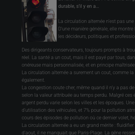
durable, s’il y en a…
La circulation alternée n’est pas une
D’une manière générale, elle montre 
les décideurs, politiques et professi
Des dirigeants conservateurs, toujours prompts à trouve
réel. La santé a un cout, mais il est payé par tous, d
onéreuse mais personnalisée, et en principe maîtrisée, 
La circulation alternée a surement un cout, comme la g
également.
La congestion coute cher, même quand il n’y a pas de p
selon la valeur attribuée au temps perdu. Malgré ces é
argent perdu varie selon les villes et les époques. Un
d’utilisation des véhicules, et 7% pour la pollution at
cours des épisodes de pollution où ce dernier volet,
La circulation alternée a eu un grand mérite : fluidifie
d’aout, il ne manquait que Paris-Plage. La gêne ressen