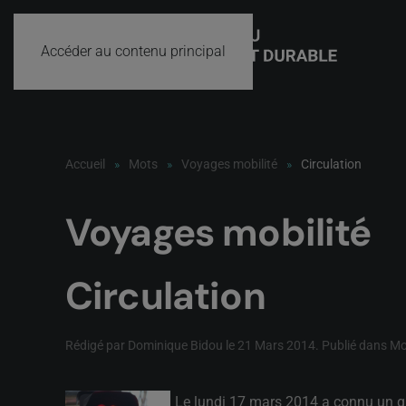
Accéder au contenu principal
Accueil
Mots
Voyages mobilité
Circulation
Voyages mobilité
Circulation
Rédigé par Dominique Bidou le
21 Mars 2014
. Publié dans
Mo
Le lundi 17 mars 2014 a connu un gra