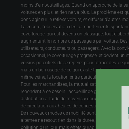
moins d’embouteillages. Quand on approche de la satur
voitures en plus, et rien ne va plus. Le problème est qu
donc agir sur le réflexe voiture, et diffuser d’autres
Là encore, l’observation des comportements spontanés 
covoiturage, qui est devenu un classique, tout d’abor
augmentant le nombre de passagers par voiture. Des si
utilisateurs, conducteurs ou passagers. Avec la conviv
occasionnel, le covoiturage progresse, et devient un 
voisins potentiels de se repérer pour former des « équ
mais un bon usage de ce qui existe tout seul, les voitu
même veine, la location entre particuliers s’est dévelo
Pour les marchandises, la mutualisation des moyens est
répondent à ce besoin : accueillir de gros volumes, « 
distribution à l’aide de moyens « doux » comme des « c
de circulation aux heures de congestion, avec ses effet
De nouveaux modes de mobilité sont en train de voir l
alternée ne résout rien dans la durée, mais elle cont
pollution d’un jour, mais effets durable sur les esprits