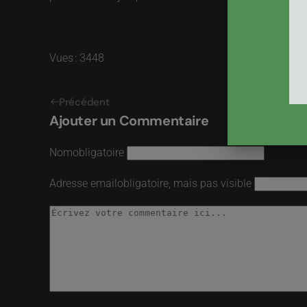
Vues : 3448
Précédent
Ajouter un Commentaire
Nom
obligatoire
Adresse email
obligatoire, mais pas visible