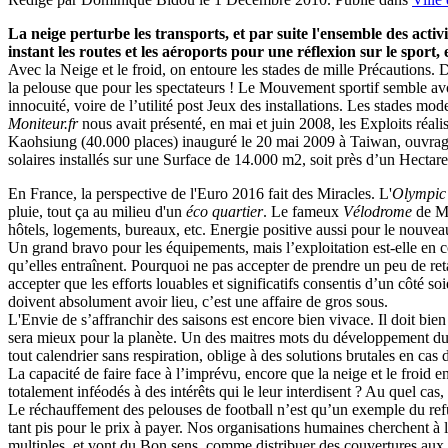
La neige perturbe les transports, et par suite l'ensemble des act
instant les routes et les aéroports pour une réflexion sur le sport, 
Avec la Neige et le froid, on entoure les stades de mille Précautions.
la pelouse que pour les spectateurs ! Le Mouvement sportif semble a
innocuité, voire de l’utilité post Jeux des installations. Les stades mo
Moniteur.fr
nous avait présenté, en mai et juin 2008, les Exploits réali
Kaohsiung (40.000 places) inauguré le 20 mai 2009 à Taiwan, ouvrage
solaires installés sur une Surface de 14.000 m2, soit près d’un Hectar
En France, la perspective de l'Euro 2016 fait des Miracles. L'
Olympic
pluie, tout ça au milieu d'un
éco quartier
. Le fameux
Vélodrome
de Ma
hôtels, logements, bureaux, etc. Energie positive aussi pour le nouvea
Un grand bravo pour les équipements, mais l’exploitation est-elle en c
qu’elles entraînent. Pourquoi ne pas accepter de prendre un peu de retar
accepter que les efforts louables et significatifs consentis d’un côté so
doivent absolument avoir lieu, c’est une affaire de gros sous.
L'Envie de s’affranchir des saisons est encore bien vivace. Il doit bie
sera mieux pour la planète. Un des maitres mots du développement dur
tout calendrier sans respiration, oblige à des solutions brutales en cas 
La capacité de faire face à l’imprévu, encore que la neige et le froid 
totalement inféodés à des intérêts qui le leur interdisent ? Au quel cas,
Le réchauffement des pelouses de football n’est qu’un exemple du refus 
tant pis pour le prix à payer. Nos organisations humaines cherchent à la
multiples, et vont du Bon sens, comme distribuer des couvertures aux 