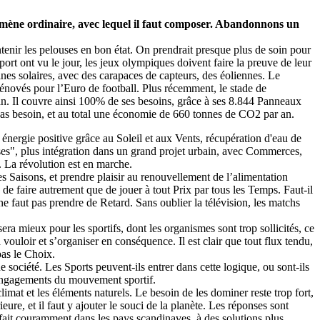
énomène ordinaire, avec lequel il faut composer. Abandonnons un
tenir les pelouses en bon état. On prendrait presque plus de soin pour
ort ont vu le jour, les jeux olympiques doivent faire la preuve de leur
sines solaires, avec des carapaces de capteurs, des éoliennes. Le
u rénovés pour l’Euro de football. Plus récemment, le stade de
n. Il couvre ainsi 100% de ses besoins, grâce à ses 8.844 Panneaux
 pas besoin, et au total une économie de 660 tonnes de CO2 par an.
énergie positive grâce au Soleil et aux Vents, récupération d'eau de
ses", plus intégration dans un grand projet urbain, avec Commerces,
. La révolution est en marche.
s Saisons, et prendre plaisir au renouvellement de l’alimentation
e de faire autrement que de jouer à tout Prix par tous les Temps. Faut-il
l ne faut pas prendre de Retard. Sans oublier la télévision, les matchs
ra mieux pour les sportifs, dont les organismes sont trop sollicités, ce
 la vouloir et s’organiser en conséquence. Il est clair que tout flux tendu,
 pas le Choix.
 société. Les Sports peuvent-ils entrer dans cette logique, ou sont-ils
engagements du mouvement sportif.
imat et les éléments naturels. Le besoin de les dominer reste trop fort,
ure, et il faut y ajouter le souci de la planète. Les réponses sont
fait couramment dans les pays scandinaves, à des solutions plus