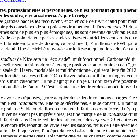
ivités, professionnelles et personnelles. ce n'est pourtant qu'un ph
et les stades, eux aussi menacés par la neige.
 De grandes bâches les recouvrent, et on envoie de l’Air chaud pour main
voir pris conscience de son poids environnemental. Des
agendas 21
du sp
dernes sont de plus en plus écologiques, ils sont devenus de véritables u
sés de ce point de vue par les stades suisses et autrichiens construits o
 futuriste en forme de dragon, va produire 1,14 millions de kWh par a
e et demi. Une électricité renvoyée sur le Réseau quand le stade n’en a
 stadium
de Nice sera un "éco stade", multifonctionnel, Carbone réduit, 
rseille sera aussi modernisé, énergie positive et autonomie en eau "gri
u stade du Havre, modulable et multifonctionnel, qui sera livré fin 2012
onformité avec ces efforts ? On dit avec raison qu’il faut manger avec le
d sur un calendrier ? Il ne s’agit que d’un jeu, il doit bien être possibl
ient oubliés de l’autre ? C’est la faute au calendrier des compétitions : i
n y avoir des réponses, genre adopter des calendriers moins chargés. Ce se
able est l’
adaptabilité
. Elle ne se décrète pas, elle se construit. Il faut
de grain de Sable ou de flocon de neige. Il faut passer en force, il n’y a
en hiver ne soient pas imprévisibles, est une marque de la
robustesse
d’une
 il faudrait sans Doute réduire les prétentions des
agendas 21
et autres 
encore très répandu de vivre avec les saisons, refus de Faire avec le cl
 fois le Risque zéro, l’indépendance vis-à-vis de toute Contrainte extérie
Terrasses ouvertes des Cafés plutôt que de les chauffer, comme cela se 