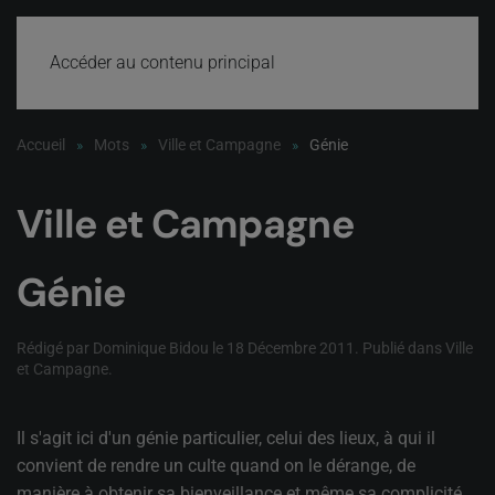
Accéder au contenu principal
Accueil
Mots
Ville et Campagne
Génie
Ville et Campagne
Génie
Rédigé par Dominique Bidou le
18 Décembre 2011
. Publié dans
Ville
et Campagne
.
Il s'agit ici d'un génie particulier, celui des lieux, à qui il
convient de rendre un culte quand on le dérange, de
manière à obtenir sa bienveillance et même sa complicité.