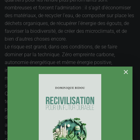
nombreuses et forcent l’admiration : il s’agit d’économiser
des matériaux, de recycler l’eau, de composter sur place les
déchets organiques, de récupérer l’énergie des égouts, de
favoriser la biodiversité, de créer des microclimats, et de
bien d’autres choses encore.
Le risque est grand, dans ces conditions, de se faire
dominer par la technique. Zéro empreinte carbone,
autonomie énergétique et même énergie positive,
×
infiltration totale des eaux, voilà des objectifs intéressants,
mais qui ne sont qu’au deuxième rang. Ils doivent être au
service du premier rang : Cet écoquartier, pour quoi faire ?
Quel est le projet, humain, politique au sens plein du
terme ? C’est la première question à se poser, même si le
projet répond à un besoin évident, comme loger ou offrir
des sites d’activité ou de loisir, besoin qui ne doit pas
aveugler et empêcher la recherche du
génie du lieu
. Le
besoin et le génie du lieu doivent entrer en résonnance.