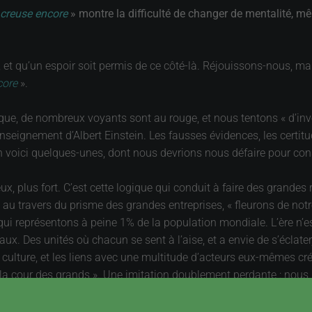
 creuse encore
» montre la difficulté de changer de mentalité, mê
é, et qu’un espoir soit permis de ce côté-là. Réjouissons-nous, ma
core
».
que, de nombreux voyants sont au rouge, et nous tentons « d’inv
’enseignement d’Albert Einstein. Les fausses évidences, les certit
 voici quelques-unes, dont nous devrions nous défaire pour con
ux, plus fort. C’est cette logique qui conduit à faire des grandes
au travers du prisme des grandes entreprises, « fleurons de notre 
 qui représentons à peine 1% de la population mondiale. L’ère n’e
aux. Des unités où chacun se sent à l’aise, et a envie de s’éclate
 la culture, et les liens avec une multitude d’acteurs eux-mêmes cr
s la cour des grands ». Une imitation doublement perdante : nous 
notre culture.