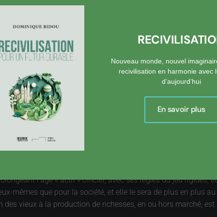
ction, ou un sauveur, homme providentiel, « grand homme ». Un c
t le contraire dont nous avons besoin, une organisation qui, loin
er des futurs originaux, et la discipline autour d’un chef n’est pa
RECIVILISATI
f qu’il puisse être, mais de stimuler la société, de la mettre en 
us profond de notre culture, de notre génie, et non pour imposer
Nouveau monde, nouvel imaginair
recivilisation en harmonie avec
d’aujourd’hui
nouvel avatar de l’Etat providence. Bien sûr, l’Etat doit garantir la 
Pour tenter un parallèle osé, le filet tendu sous les acrobates es
iasme les spectateurs. L’Etat doit aussi susciter de l’envie, de l’
En savoir plus
s dangers en évidence et pousse au repli sur soi. C’est d’un « coach
», pour parler français.
.
Les retraités
ont tôt fait d’être considérés comme
improductifs
,
ombreux besoins de sont pas satisfaits dans notre pays. Comment 
ongeant l’âge « actif » officiel, avec ses règles du jeu rigides, e
eux-mêmes que pour la société, et elle le sera de plus en plus au 
des vieux à la production de richesses, en ou hors marché, est 