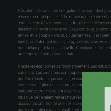
Nos plans de transition énergétique ne répondent pas
réserves seront épuisées ? Le nouveau nucléaire est at
soutien et de développement, a fragilisé les filières 
décisions à revoir dans le nouveau contexte, espérons-
année, et le double dans quelques années. C’est bien,
bien plus lentement que les programmes le prévoient
hors-délais pour la crise actuelle. Conclusion : l’offr
un temps que nous n’avons pas.
Il reste les économies de fonctionnement. Les situatio
satisfaire. Les industries sont appelées à revoir leurs
que l’on n’exploite que sous la pression des évènement
entretien minutieux de leur parc, pourront découvrir les
carburants tout en roulant avec les pneus sous-gonflés
plus que ne l’avaient fait les hausses plus modérées 
associatifs ont montré que des économies substantielle
que les initiatives qui en résulteront seront efficaces