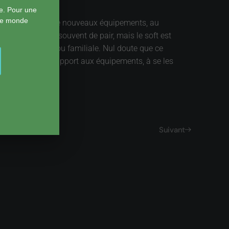
e. Pour une
 le monde
ructurelles, avec de nouveaux équipements, au
 ». Les deux vont souvent de pair, mais le soft est
 professionnelle ou familiale. Nul doute que ce
dre du recul par rapport aux équipements, à se les
.
Suivant