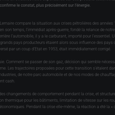
onfirme le constat, plus précisément sur l’énergie.
Lemaire compare la situation aux crises pétrolières des années 1
 en son temps, l’immédiat après-guerre, fondé la relance de not
errière l’automobile, il y a le carburant, importé pour l’essentiel. 
les grands pays producteurs étaient alors sous influence des pays 
ersé par un coup d’Etat en 1953, était immédiatement corrigé.
sie. Comment se passer de son gaz, décision qui semble nécessair
. Les trajectoires proposées pour cette transition s’étalent dan
industries, de notre parc automobile et de nos modes de chauffa
ent cash.
des changements de comportement pendant la crise, et structure
 thermique pour les bâtiments, limitation de vitesse sur les ro
s économiques. Pendant la crise elle-même, la réaction a été la « c