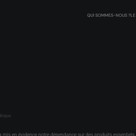
QUI SOMMES-NOUS ?
LE
itique
.
e a mis en évidence notre dépendance sur des produits essentiel