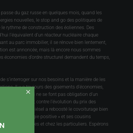
e passe du gaz russe en quelques mois, quand les
ergies nouvelles, le stop and go des politiques de
é le rythme de construction des éoliennes. Des
’hui l’équivalent d’un réacteur nucléaire chaque
ant au parc immobilier, il se rénove bien lentement,
ration est annoncée, mais là encore nous sommes
et les économies d’ordre structurel demandent du temps,
de s’interroger sur nos besoins et la manière de les
isations. Il y a toujours des gisements d’économies,
×
nduite, et/ou qui ne se font pas obligation d’un
tes qui protestent contre l’évolution du prix des
tale des prix du diésel a reboosté le covoiturage bien
familles à énergie positive » et ses cousins
ON
ns les entreprises et chez les particuliers. Espérons