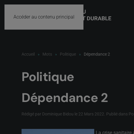
Accéder au contenu principal
Accueil
Mots
Politique
Dépendance 2
Politique
Dépendance 2
Rédigé par Dominique Bidou le
22 Mars 2022
. Publié dans
Pol
La crise sanitair