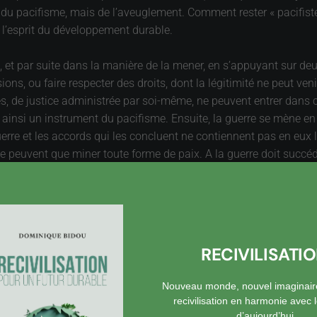
pas du pacifisme, mais de l’aveuglement. Comment rester « pacifist
l’esprit du développement durable.
, et par suite dans la manière de la mener, en s’appuyant sur deux
ions, ou faire respecter des droits, dont la légitimité ne peut ven
es, de justice administrée par soi-même, ne peuvent entrer dans c
 ainsi un instrument du pacifisme. Ensuite, la guerre se mène en 
uerre et les accords qui les concluent ne contiennent pas en eux 
peuvent que miner toute forme de paix. A la guerre doit succéd
ard. Les sanctions et l’humiliation infligées à l’Allemagne en 1
ace en 1945 a assuré une paix durable en Europe, une paix qui n
ctoire d’un camp, mais l’éradication de facteurs de conflits. « Va
 avant Jésus-christ. Quatre siècles plus tard, Vercingétorix n’a
RECIVILISATI
st pendant la guerre que tout se joue. Le pacifisme moderne, « du
Nouveau monde, nouvel imaginair
ours ultime face à une situation que l’on n’aurait pas su éviter. 
recivilisation en harmonie avec
d’aujourd’hui