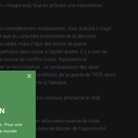
e » malgré tout, tout en prônant une intervention
 considérations inséparables : tout d’abord il s’agit
ir que du caractère multilatéral de la décision
e cadre, mais il faut des forces de police
pensant sans cesse à l’après-guerre. Il y a une vie
la source de conflits futurs. Rancoeurs et
er la réconciliation. La comparaison des deux
×
918 ont créé les conditions de la guerre de 1939, alors
’était pas évidente à l’époque.
e victis », malheur aux vaincus, proclame le chef
 pas dû apprécier.
ON
rable », n’est pas un refus sans nuance de toute
e. Pour une
C’est une autre manière de décider de l’opportunité
 le monde