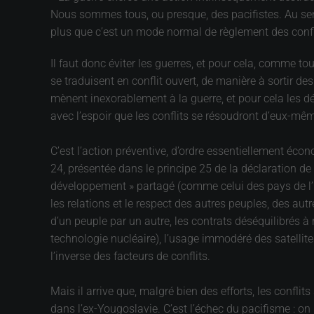
Nous sommes tous, ou presque, des pacifistes. Au sens
plus que c’est un mode normal de règlement des confl
Il faut donc éviter les guerres, et pour cela, comme t
se traduisent en conflit ouvert, de manière à sortir des
mènent inexorablement à la guerre, et pour cela les déc
avec l’espoir que les conflits se résoudront d’eux-même
C’est l’action préventive, d’ordre essentiellement écon
24, présentée dans le principe 25 de la déclaration de
développement » partagé (comme celui des pays de l’u
les relations et le respect des autres peuples, des aut
d’un peuple par un autre, les contrats déséquilibrés à
technologie nucléaire), l’usage immodéré des satellit
l’inverse des facteurs de conflits.
Mais il arrive que, malgré bien des efforts, les confli
dans l’ex-Yougoslavie. C’est l’échec du pacifisme : on n