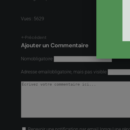
Vues : 5629
Précédent
Ajouter un Commentaire
Nom
obligatoire
Adresse email
obligatoire, mais pas visible
Recevoir une notification par email lorsqu’une rép