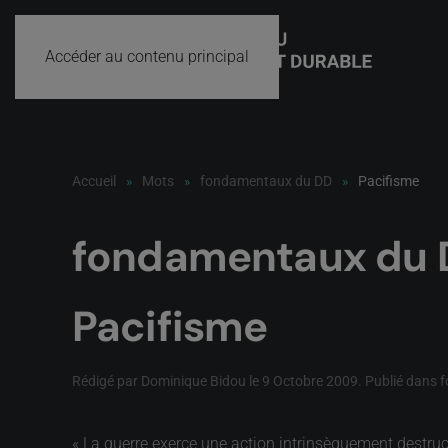
Accéder au contenu principal
Accueil
Mots
fondamentaux du DD
Pacifisme
fondamentaux du 
Pacifisme
Rédigé par Dominique Bidou le
9 Octobre 2009
. Publié dans
f
« La guerre exerce une action intrinsèquement destruct