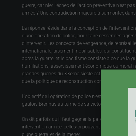
guerre, car nier l’échec de l’action préventive n’est 
armée ? Une contradiction majeure à surmonter, dans 
La réponse réside dans la conception de l’intervention
d’une opération de police, pour faire cesser des agress
d’intervenir. Les concepts de vengeance, de représaill
internationale, aisément mobilisables, qui constituent
après la guerre, et le pacifisme consiste à ce que la g
humiliations, asservissement économique ou moral ne 
grandes guerres du XXème siècle est éloquente à cet ég
que la politique de reconstruction commune mise en pl
L’objectif de l’opération de police n’est donc pas la vi
gaulois Brennus au terme de sa victoire à Rome, en 390
On dit parfois qu’il faut gagner la paix. Oui, mais c’e
intervention armée, celles-ci pouvant constituer un rec
d’une guerre, et de la mener.