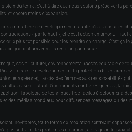
 plein du terme, c’est à dire que nous voulons préserver la pai
its, et encore moins d’expansion.
oujours en matière de développement durable, c’est la prise en cha
 contradictions « par le haut », et c’est l’action en amont. Il faut
eler le plus tôt possible pour les prendre en charge. C’est ça le p
s, ce qui peut arriver mais reste un pari risqué.
omique, social, culturel, environnemental (accès équitable de tou
 Rio : « La paix, le développement et la protection de l'environne
nion européenne), l’accès des femmes aux responsabilités publi
res cultures, sont autant d’instruments contre les guerres ; la mis
 répétition, l’apologie de techniques trop faciles à détourner à 
es et des médias mondiaux pour diffuser des messages ou des mod
ts soient inévitables, toute forme de médiation semblant dépassée.
’a pas su traiter les problèmes en amont, alors qu’on les voyait v