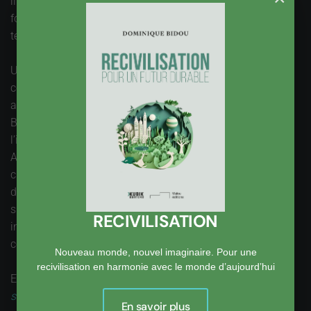
limites sont contingentes, elles ne sont pas définies une
fois pour toutes, elles dépendent de la culture, de la
technique, de l’organisation sociale.
Une définition évolutive, voilà une idée bien curieuse,
combinant deux exigences contradictoires, dans un esprit
ago-antagoniste pour faire référence aux travaux d’Elie
Bernard-Weil. C’est de cette contradiction que provient
l’innovation, nécessaire pour en sortir par le haut.
Acceptons que la définition se construise chaque jour, que
chaque acteur de la société y contribue. C’est une
dynamique que l’on ne peut saisir sans lui faire perdre sa
substance, et la difficulté que l’on constate à élaborer des
RECIVILISATION
indicateurs du développement durable en est la
conséquence directe.
Nouveau monde, nouvel imaginaire. Pour une
recivilisation en harmonie avec le monde d’aujourd’hui
En définitive, admettons que
Ce qui se conçoit bien
s’énonce clairement, et les mots pour le dire viennent
En savoir plus