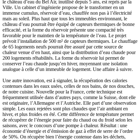
le château d’eau du Bel Air, inutilisé depuis 5 ans, est repris par la
Ville. Un cabinet d’ingénierie propose de le transformer en un
immense cumulus, réservoir d’eau, chauffée non pas à l’électricité
mais au soleil. Plus haut que tous les immeubles environnant, le
château d’eau pourrait être équipé de capteurs thermiques de bonne
efficacité, et la forme du réservoir présente une compacité très
favorable pour le maintien de la température de l’eau. Le projet
prévoit l’installation de 500 m² de capteurs thermiques. Le chauffage
de 65 logements neufs pourrait être assuré par cette source de
chaleur venue d’en haut, ainsi que la distribution d’eau chaude pour
200 logements réhabilités. La forme du réservoir lui permet de
conserver l’eau chaude jusqu’en hiver, moyennant une isolation
analogue à celle d’un immeuble de logement. Une affaire à suivre.
Une autre innovation, est à signaler, la récupération des calories
contenues dans les eaux usées, celles de nos bains, de nos douches,
de notre cuisine. Nouvelle pour la France, cette technique est
fréquemment utilisée dans d’autres pays, comme la Suisse, dont elle
est originaire, l’Allemagne et l’Autriche. Elle part d’une observation
simple. Les eaux rejetées sont plus chaudes que l’air ambiant en
hiver, et plus froides en été. Cette différence de température permet
de récupérer de l’énergie pour faire du chaud ou du froid selon les
saisons, avec le concours d’une pompe à chaleur. Résultat : une
économie d’énergie et d’émission de gaz à effet de serre de l’ordre
de 50%. On récupère bien l’énergie contenue dans les déchets,