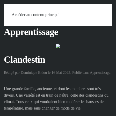
Accueil
Mots
Apprentissage
Clandestin
Accéder au contenu principal
Apprentissage
Clandestin
Rédigé par Dominique Bidou le
16 Mai 2023
. Publié dans
Apprentissage
.
Une grande famille, ancienne, et dont les membres sont très
divers. Une variété est en train de naître, celle des clandestins du
climat. Tous ceux qui voudraient bien modérer les hausses de
température, mais sans changer de mode de vie.