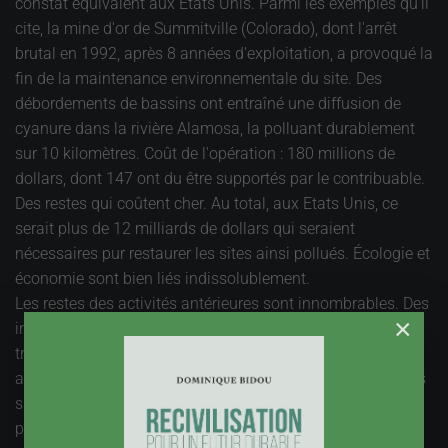
constat équivalent aux Etats Unis. Parmi les exemples qu'il
cite, la mine d'or de Summitville (Colorado), dont l'arrêt
brutal en 1992, après 8 années d'exploitation, a provoqué la
fin de la maintenance environnementale du site. Des
débordements de bassins ont entraîné une diffusion de
cyanure dans la rivière Alamosa, la polluant durablement
sur 10 kilomètres. Coût de l'opération : 180 millions de
dollars, dont 147 ont du être supportés par le contribuable.
Des restes qui coûtent cher. Au total, aux Etats Unis, ce
serait plus de 12 milliards de dollars qui seraient
nécessaires pur restaurer les sites ainsi pollués. Écologie et
économie sont bien liés indissolublement.
Les restes des activités antérieures sont innombrables. Des
×
inventaires sont réalisés, mais il n'est pas question de
traiter tous les sols pollués, indistinctement. Il faut qu'il y
ait une raison à cela, Risque potentiel trop lourd, ou projets
sur des sols dont l'histoire montre qu'ils renferment
probablement des substances polluantes, qui seront