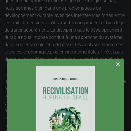
question de nature sociale. Economie, écologie, social,
nous sommes bien dans une problématique de
développement durable, avec des interférences fortes entre
les trois dimensions qu’il serait bien imprudent et bien léger
de traiter séparément. La discipline que le développement
durable nous impose conduit à une approche du système
dans son ensemble, et à dépasser les analyses strictement
sociales, économiques, ou environnementales. Il n’est pas
durable de sacrifier une dimension : la tension actuelle sur
×
les ressources ne doit pas conduire à sacrifier le volet
social, et réciproquement. Il ne faudrait pas que, pour
maintenir un pouvoir d’achat immédiat, nous acceptions de
prélever des ressources au-delà de ce que la planète ne
peut produire. Une tentation de ce genre, bien
compréhensible, nous conduirait à taper dans le capital
productif au lieu d’en améliorer l’efficacité, hypothéquant
ainsi les capacités des générations futures à répondre à
leurs besoins, pour reprendre la définition du