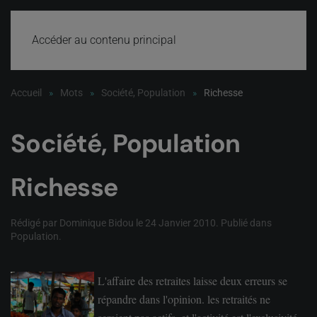
Accéder au contenu principal
Accueil
Mots
Société, Population
Richesse
Société, Population
Richesse
Rédigé par Dominique Bidou le
24 Janvier 2010
. Publié dans
Population
.
L'affaire des retraites laisse deux erreurs se
répandre dans l'opinion. les retraités ne