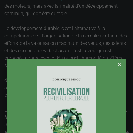
des moteurs, mais avec la finalité d'un développement
commun, qui doit être durable.
Le développement durable, c'est l'alternative à la
compétition, c'est l'organisation de la complémentarité des
efforts, de la valorisation maximum des vertus, des talents
et des compétences de chacun. C'est la voie qui est
proposée pour relever le défi auquel l'humanité du 21ème
×
siècle est confrontée. L’autre réponse est la loi du plus fort,
l'
apartheid
mondial, qui permet aux plus puissants
d'exploiter sans vergogne les ressources qui demeurent
accessibles, en se protégeant des plus pauvres. Ce n'est
pas le développement durable.
Le spectacle politique auquel nous assistons en France est
à ce titre consternant. Il est présenté comme normal que
deux projets de société s'affrontent, qu’un choix clair soit
ainsi offert aux citoyens. C'est le but même de la campagne