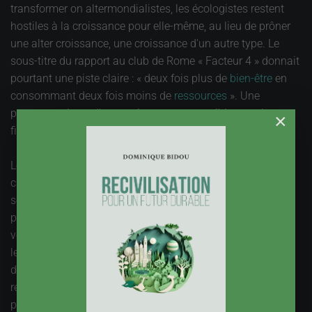
transformer on altermondialistes, les écologistes restent
hostiles à la croissance pour elle-même, au lieu de prôner
une alter croissance, une croissance d'un autre type. Le
sous-titre du rapport au club de Rome « Facteur 4 » donnait
pourtant une piste claire : « deux fois plus de
bien-être
en
consommant deux fois moins de
ressources
». Une
promesse, donc, d’une croissance compatible avec la
×
finitude du monde.
Les analystes diront que l’écologie – Amish est une
caricature grossière, et ils auront raison, mais les a priori
sont là. L’image perçue domine la réalité. Elle est mise à
profit par les ennemis de l’écologie, les conservateurs qui
voudraient que rien ne change, que c’était mieux avant, et
les intérêts qui ont construit leur prospérité dans le monde
d’hier. L’écologie est ainsi victime d’a priori que ses
représentants s’attachent à conforter, contre toute logique
politique. Son côté moral, et parfois moralisateur, semble