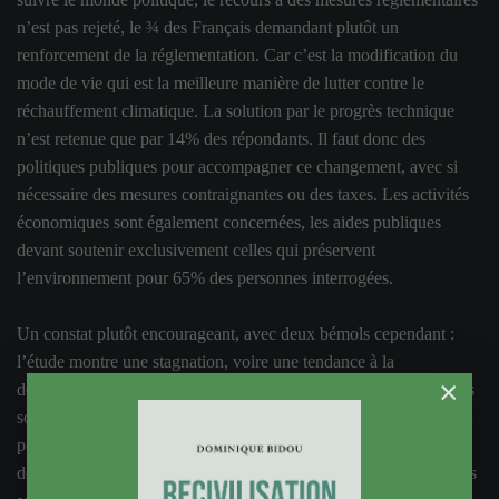
n’est pas rejeté, le ¾ des Français demandant plutôt un
renforcement de la réglementation. Car c’est la modification du
mode de vie qui est la meilleure manière de lutter contre le
réchauffement climatique. La solution par le progrès technique
n’est retenue que par 14% des répondants. Il faut donc des
politiques publiques pour accompagner ce changement, avec si
nécessaire des mesures contraignantes ou des taxes. Les activités
économiques sont également concernées, les aides publiques
devant soutenir exclusivement celles qui préservent
l’environnement pour 65% des personnes interrogées.
Un constat plutôt encourageant, avec deux bémols cependant :
l’étude montre une stagnation, voire une tendance à la
×
démobilisation dans les pratiques de la vie courante telles qu’elles
sont déclarées. La récente montée en régime de la désinformation
pourrait faire des dégâts. Et nous savons par ailleurs que les
décideurs sont sensibles aux manifestations de rejet, même si elles