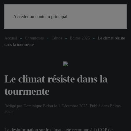
Accéder au contenu principal
Accueil
Chroniques
Editos
Editos 2025
Le climat résiste
dans la tourmente
Le climat résiste dans la
tourmente
Rédigé par Dominique Bidou le
1 Décembre 2025
. Publié dans
Editos
2025
.
La désinformation sur le climat a été reconnue à la COP de